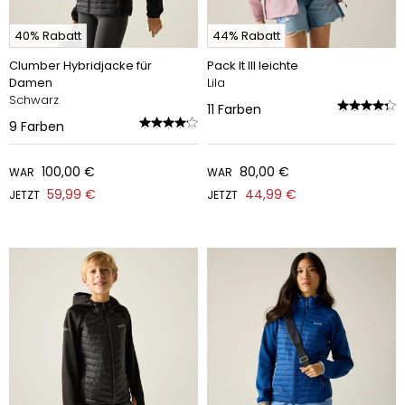
40% Rabatt
44% Rabatt
Clumber Hybridjacke für
Pack It III leichte
Damen
Lila
Schwarz
11
Farben
9
Farben
100,00 €
80,00 €
WAR
WAR
59,99 €
44,99 €
JETZT
JETZT