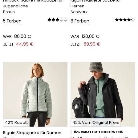
Hillpack-Jacke mit Kapuze für
Rigain wattierte Jacke für
Jugendliche
Herren
Braun
Schwarz
5
Farben
8
Farben
80,00 €
120,00 €
WAR
WAR
44,99 €
69,99 €
JETZT
JETZT
42% Rabatt
42% Vom Original Preis
Rigain Steppjacke für Damen
15% RABATT MIT CODE: WEB15