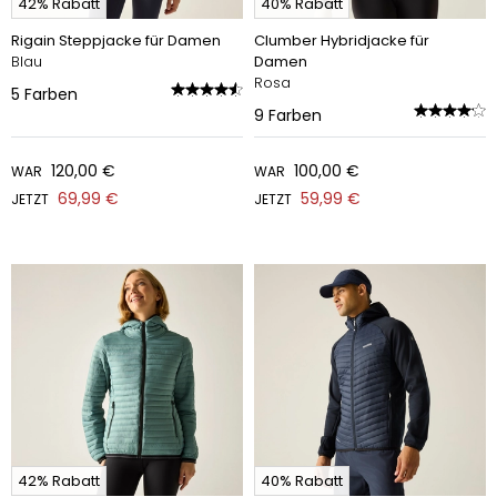
42% Rabatt
40% Rabatt
Rigain Steppjacke für Damen
Clumber Hybridjacke für
Blau
Damen
Rosa
5
Farben
9
Farben
120,00 €
100,00 €
WAR
WAR
69,99 €
59,99 €
JETZT
JETZT
42% Rabatt
40% Rabatt