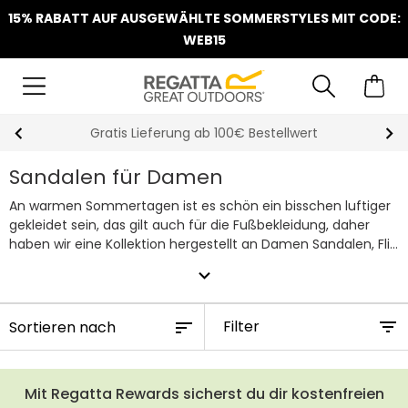
15% RABATT AUF AUSGEWÄHLTE SOMMERSTYLES MIT CODE:
WEB15
Gratis Lieferung ab 100€ Bestellwert
Sandalen für Damen
An warmen Sommertagen ist es schön ein bisschen luftiger
gekleidet sein, das gilt auch für die Fußbekleidung, daher
haben wir eine Kollektion hergestellt an Damen Sandalen, Flip
Flops und Badelatschen. Badeschuhe Damen gerne tragen
expand_more
sind auch gut geeignet fürs Schwimmbad, Freibad oder für
den bequmen Einkauf. Unsere Badeschuhe sind rutschfest
und passen sich perfekt an deinen Fuß an und unsere
Filter
Sandalen reichen von stylischen Freizeitschuhen zu
Wandersandalen.
Mit Regatta Rewards sicherst du dir kostenfreien