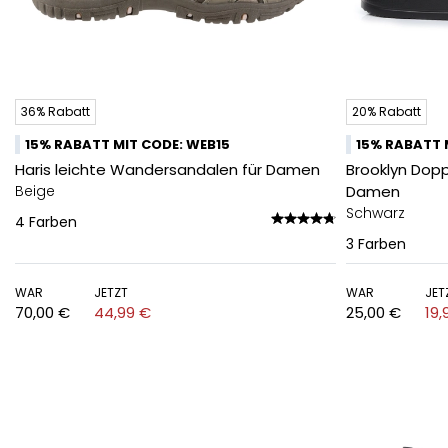
36% Rabatt
20% Rabatt
15% RABATT MIT CODE: WEB15
15% RABATT 
Haris leichte Wandersandalen für Damen
Brooklyn Dop
Beige
Damen
Schwarz
4
Farben
3
Farben
WAR
JETZT
WAR
JET
70,00 €
44,99 €
25,00 €
19,