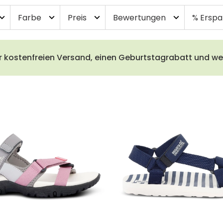
Farbe
Preis
Bewertungen
% Erspa
and_more
expand_more
expand_more
expand_more
r kostenfreien Versand, einen Geburtstagrabatt und wei