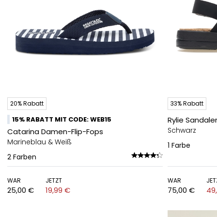
20% Rabatt
33% Rabatt
15% RABATT MIT CODE: WEB15
Rylie Sandal
Schwarz
Catarina Damen-Flip-Fops
Marineblau & Weiß
1
Farbe
2
Farben
WAR
JETZT
WAR
JET
25,00 €
19,99 €
75,00 €
49