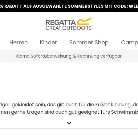
5% RABATT AUF AUSGEWÄHLTE SOMMERSTYLES MIT CODE: WEB
Herren
Kinder
Sommer Shop
Camp
Klarna Sofortüberweisung & Rechnung verfügbar
er gekleidet sein, das gilt auch für die Fußbekleidung, 
men gerne tragen sind auch gut geeignet fürs Schwimmb
n deinen Fuß an und unsere Sandalen reichen von stylisc
expand_more