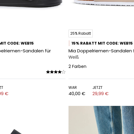
25% Rabatt
MIT CODE: WEB15
15% RABATT MIT CODE: WEB15
pelriemen-Sandalen für
Mia Doppelriemen-Sandalen 
Weiß
2
Farben
ZT
WAR
JETZT
99 €
40,00 €
29,99 €