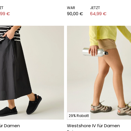
ZT
WAR
JETZT
,99 €
90,00 €
64,99 €
29% Rabatt
für Damen
Westshore IV für Damen