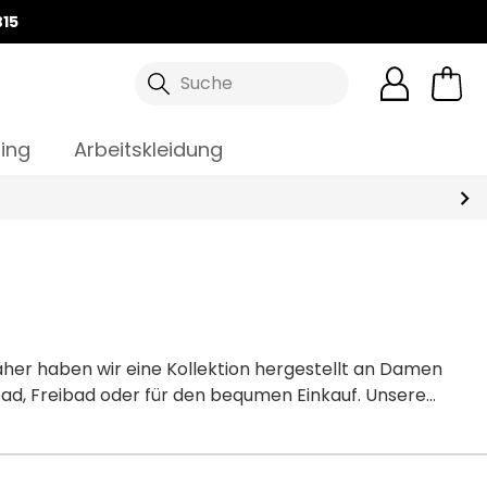
15
Suche
ing
Arbeitskleidung
daher haben wir eine Kollektion hergestellt an Damen
ad, Freibad oder für den bequmen Einkauf. Unsere
hen Freizeitschuhen zu Wandersandalen.