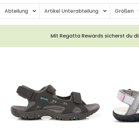
Abteilung
Artikel Unterabteilung
Größen
expand_more
expand_more
exp
Mit Regatta Rewards sicherst du di