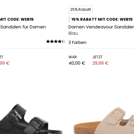
25% Rabatt
MIT CODE: WEB15
15% RABATT MIT CODE: WEB15
I Sandalen für Damen
Damen Vendeavour Sandale
Blau
3
Farben
ZT
WAR
JETZT
,99 €
40,00 €
29,99 €