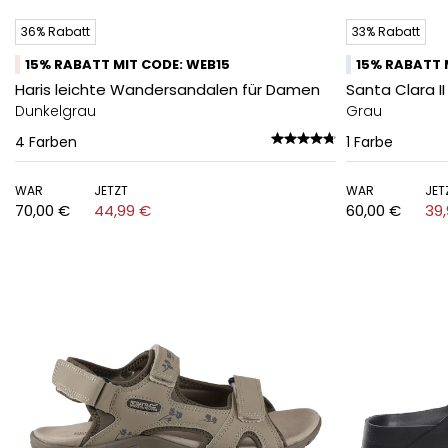
36% Rabatt
33% Rabatt
15% RABATT MIT CODE: WEB15
15% RABATT 
Haris leichte Wandersandalen für Damen
Santa Clara I
Dunkelgrau
Grau
4
Farben
1
Farbe
WAR
JETZT
WAR
JET
70,00 €
44,99 €
60,00 €
39