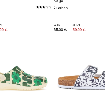
Beige
2
Farben
ZT
WAR
JETZT
,99 €
85,00 €
59,99 €