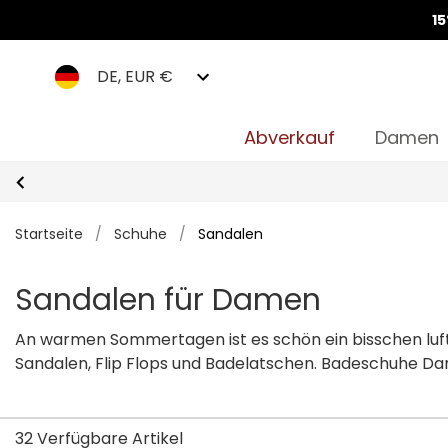
1
DE, EUR €
Abverkauf
Damen
Startseite
/
Schuhe
/
Sandalen
Sandalen für Damen
An warmen Sommertagen ist es schön ein bisschen luftig
Sandalen, Flip Flops und Badelatschen. Badeschuhe Da
Badeschuhe sind rutschfest und passen sich perfekt a
32 Verfügbare Artikel