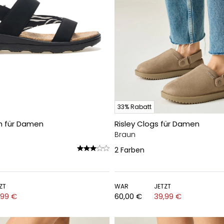
33% Rabatt
en für Damen
Risley Clogs für Damen
Braun
2
Farben
ZT
WAR
JETZT
,99 €
60,00 €
39,99 €