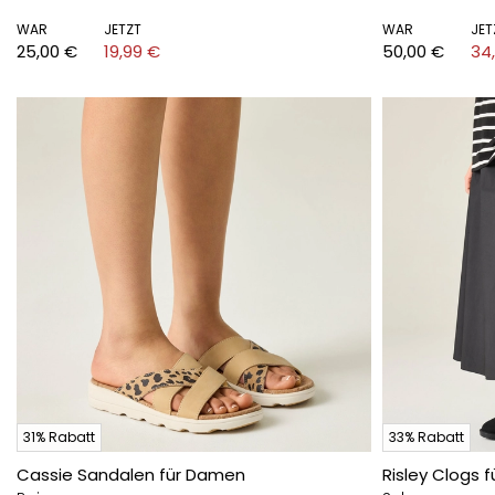
WAR
JETZT
WAR
JET
25,00 €
19,99 €
50,00 €
34
31% Rabatt
33% Rabatt
Cassie Sandalen für Damen
Risley Clogs 