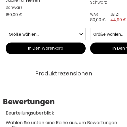
Jacke für Herren
Schwarz
Schwarz
180,00 €
WAR
JETZT
80,00 €
44,99 €
In Den Warenkorb
In Den
Produktrezensionen