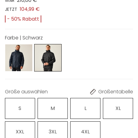
210,00 €
WAR
104,99 €
JETZT
- 50% Rabatt
Farbe | Schwarz
Größe auswählen
Größentabelle
S
M
L
XL
XXL
3XL
4XL