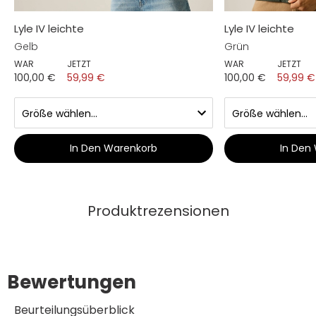
Lyle IV leichte
Lyle IV leichte
Gelb
Grün
WAR
JETZT
WAR
JETZT
100,00 €
59,99 €
100,00 €
59,99 €
In Den Warenkorb
In Den
Produktrezensionen