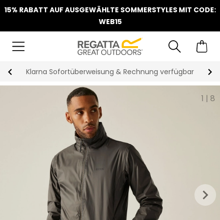
15% RABATT AUF AUSGEWÄHLTE SOMMERSTYLES MIT CODE:
WEB15
Klarna Sofortüberweisung & Rechnung verfügbar
1
|
8
keyboard_arrow_right