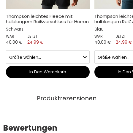
Thompson leichtes Fleece mit
Thompson leichte
halblangem Reißverschluss für Herren
halblangem Reißv
Schwarz
Blau
WAR
JETZT
WAR
JETZT
40,00 €
24,99 €
40,00 €
24,99 €
In Den Warenkorb
In Den
Produktrezensionen