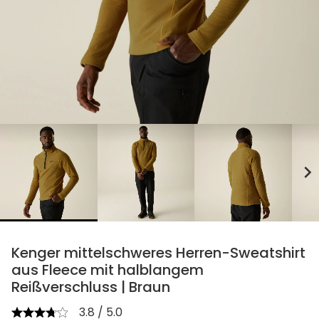
chevron_right
Kenger mittelschweres Herren-Sweatshirt
aus Fleece mit halblangem
Reißverschluss | Braun
3.8 / 5.0