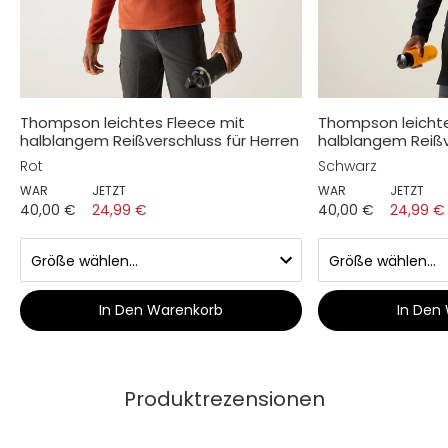
Thompson leichtes Fleece mit
Thompson leichte
halblangem Reißverschluss für Herren
halblangem Reißv
Rot
Schwarz
WAR
JETZT
WAR
JETZT
40,00 €
24,99 €
40,00 €
24,99 €
In Den Warenkorb
In Den
Produktrezensionen