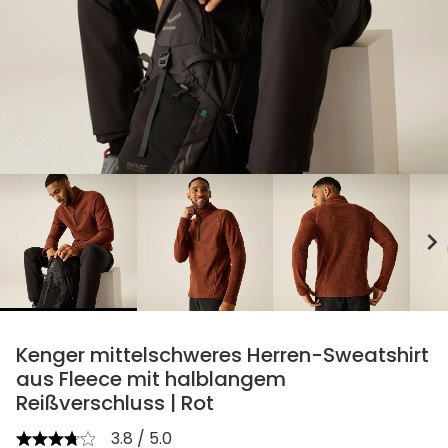
chevron_right
Kenger mittelschweres Herren-Sweatshirt
aus Fleece mit halblangem
Reißverschluss | Rot
3.8 / 5.0