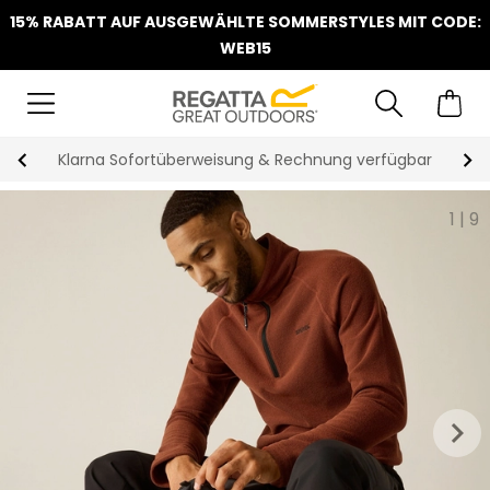
15% RABATT AUF AUSGEWÄHLTE SOMMERSTYLES MIT CODE:
WEB15
Klarna Sofortüberweisung & Rechnung verfügbar
1
|
9
keyboard_arrow_right