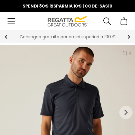
SPENDI 80€ RISPARMIA 10€ | CODE: SAS10
Consegna gratuita per ordini superiori a 100 €
1
|
4
keyboard_arrow_right