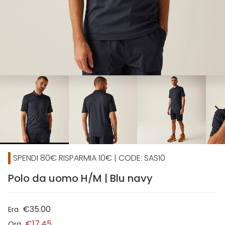
chevron_right
SPENDI 80€ RISPARMIA 10€ | CODE: SAS10
Polo da uomo H/M | Blu navy
€35.00
Era
€17.45
Ora