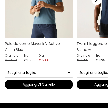
Polo da uomo Maverik V Active
T-shirt leggera e
China Blue
Blu navy
Originale
Era
Ora
Originale
Era
€30.00
€15.00
€12.00
€22.50
€11.25
Aggiungi Al Carrello
Aggiungi