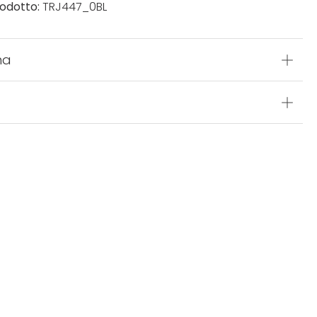
odotto:
TRJ447_0BL
na