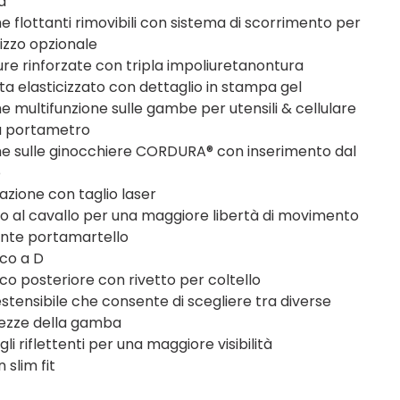
a
e flottanti rimovibili con sistema di scorrimento per
lizzo opzionale
ure rinforzate con tripla impoliuretanontura
ita elasticizzato con dettaglio in stampa gel
e multifunzione sulle gambe per utensili & cellulare
a portametro
e sulle ginocchiere CORDURA® con inserimento dal
o
lazione con taglio laser
to al cavallo per una maggiore libertà di movimento
nte portamartello
co a D
co posteriore con rivetto per coltello
estensibile che consente di scegliere tra diverse
ezze della gamba
li riflettenti per una maggiore visibilità
 slim fit