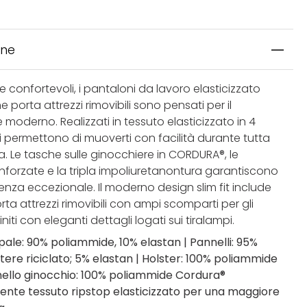
one
 e confortevoli, i pantaloni da lavoro elasticizzato
 porta attrezzi rimovibili sono pensati per il
 moderno. Realizzati in tessuto elasticizzato in 4
 ti permettono di muoverti con facilità durante tutta
a. Le tasche sulle ginocchiere in CORDURA®, le
inforzate e la tripla impoliuretanontura garantiscono
enza eccezionale. Il moderno design slim fit include
ta attrezzi rimovibili con ampi scomparti per gli
ifiniti con eleganti dettagli logati sui tiralampi.
ipale: 90% poliammide, 10% elastan | Pannelli: 95%
stere riciclato; 5% elastan | Holster: 100% poliammide
nello ginocchio: 100% poliammide Cordura®
tente tessuto ripstop elasticizzato per una maggiore