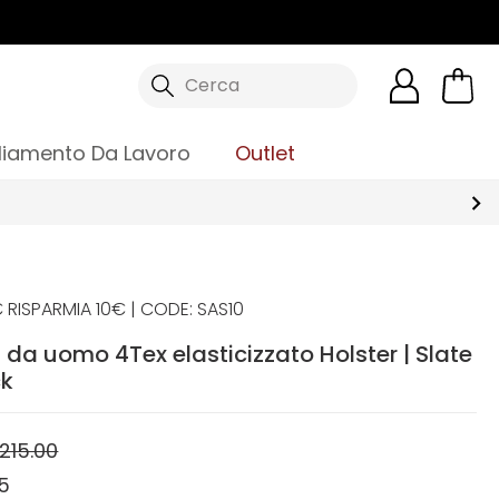
Cerca
liamento Da Lavoro
Outlet
 RISPARMIA 10€ | CODE: SAS10
 da uomo 4Tex elasticizzato Holster | Slate
ck
215.00
5