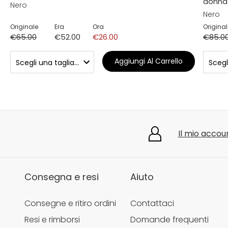
donna
Nero
Nero
Originale
Era
Ora
Original
€65.00
€52.00
€26.00
€85.0
Aggiungi Al Carrello
Il mio accou
Consegna e resi
Aiuto
Consegne e ritiro ordini
Contattaci
Resi e rimborsi
Domande frequenti