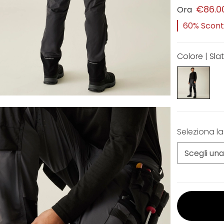
€86.0
Ora
60% Sconto
Colore | Sla
Seleziona la