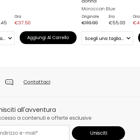
donna
Moroccan Blue
Ora
Originale
Era
Ora
.45
€37.50
€110.00
€55.00
€4
Aggiungi Al Carrello
Contattaci
nisciti all'avventura
cesso a contenuti e offerte esclusive