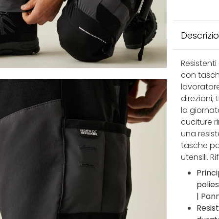
Descrizi
Resistenti
con tasche
lavoratore
direzioni,
la giornat
cuciture r
una resist
tasche por
utensili. R
Princ
polie
| Pan
Resis