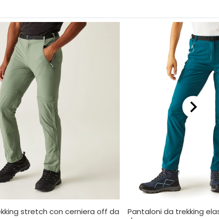
kking stretch con cerniera off da
Pantaloni da trekking elast