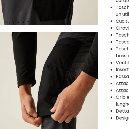
durat
Tasch
un uti
Cucit
Girov
Tasch
Tasc
Tasch
bass
Venti
Inser
Passa
Attac
Attac
Orlo 
lungh
Dettag
Design