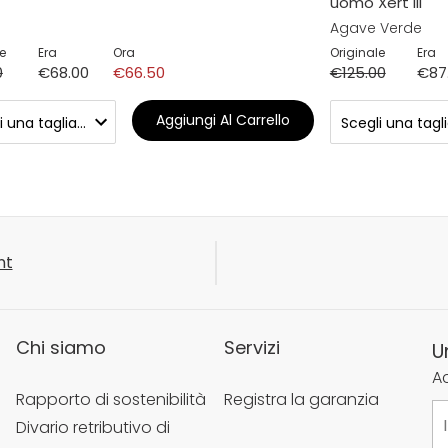
uomo Xert III
Agave Verde
e
Era
Ora
Originale
Era
0
€68.00
€66.50
€125.00
€87
Aggiungi Al Carrello
nt
Chi siamo
Servizi
U
Ac
Rapporto di sostenibilità
Registra la garanzia
Divario retributivo di