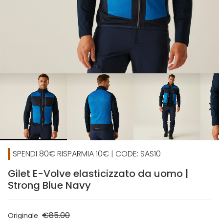
chevron_right
SPENDI 80€ RISPARMIA 10€ | CODE: SAS10
Gilet E-Volve elasticizzato da uomo |
Strong Blue Navy
€85.00
Originale