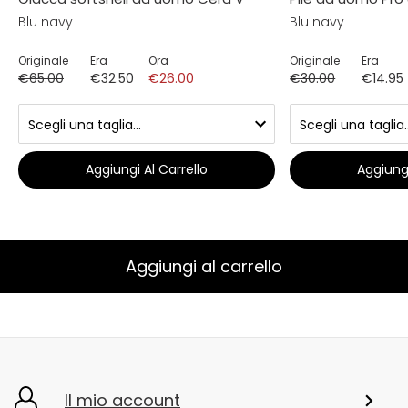
Blu navy
Blu navy
Originale
Era
Ora
Originale
Era
€65.00
€32.50
€26.00
€30.00
€14.95
Aggiungi Al Carrello
Aggiungi
Aggiungi al carrello
Il mio account