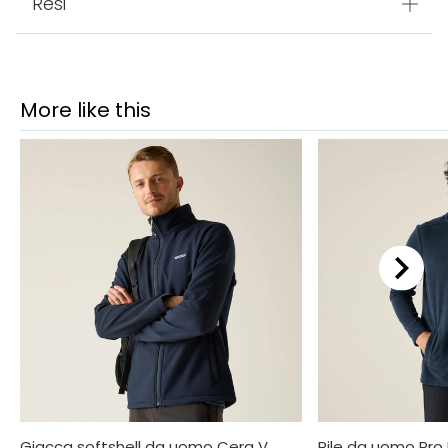
Resi
More like this
Giacca softshell da uomo Cera V
Pile da uomo Pro 