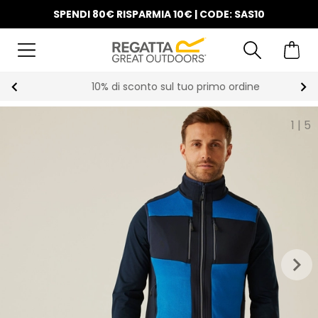
SPENDI 80€ RISPARMIA 10€ | CODE: SAS10
10% di sconto sul tuo primo ordine
1
|
5
keyboard_arrow_right