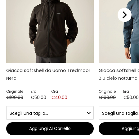
Giacca softshell da uomo Tredmoor
Giacca softshel
Nero
Blu cielo notturno
Originale
Era
Ora
Originale
Era
€100.00
€50.00
€40.00
€100.00
€50.00
Aggiungi Al Carrello
Aggiungi