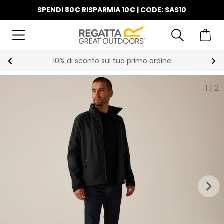
SPENDI 80€ RISPARMIA 10€ | CODE: SAS10
10% di sconto sul tuo primo ordine
1
|
2
keyboard_arrow_right