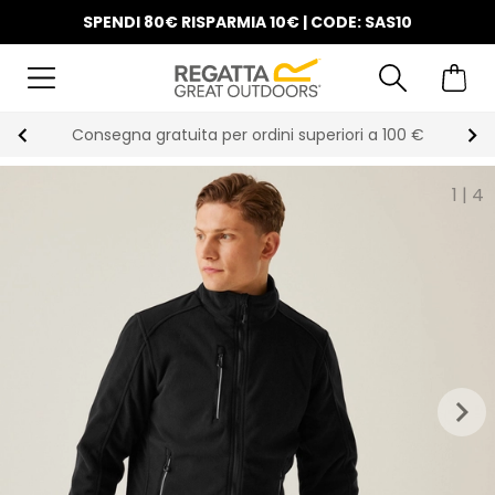
SPENDI 80€ RISPARMIA 10€ | CODE: SAS10
Consegna gratuita per ordini superiori a 100 €
1
|
4
keyboard_arrow_right