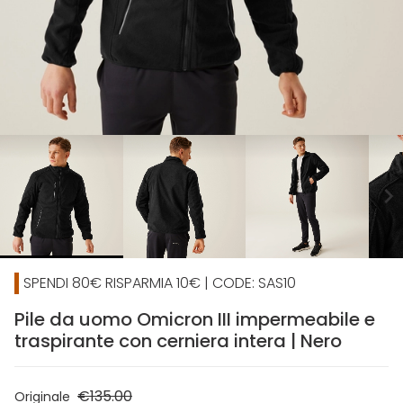
chevron_right
SPENDI 80€ RISPARMIA 10€ | CODE: SAS10
Pile da uomo Omicron III impermeabile e
traspirante con cerniera intera | Nero
€135.00
Originale