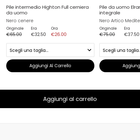
Pile intermedio Highton Full cerniera
Pile da uomo Elr
da uomo
integrale
Nero cenere
Nero Artico Medit
Originale
Era
Ora
Originale
Era
€65.00
€32.50
€26.00
€75.00
€37.50
Aggiungi Al Carrello
Aggiungi
Aggiungi al carrello