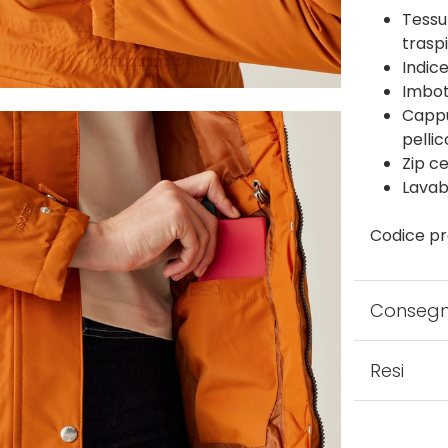
Tessu
trasp
Indice
Imbot
Cappu
pellic
Zip c
Lavabi
Codice pr
Conseg
Resi