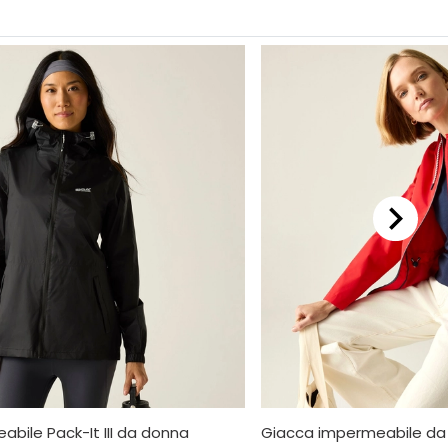
bile Pack-It III da donna
Giacca impermeabile da