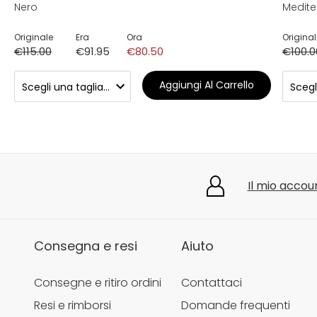
Nero
Medite
Originale
Era
Ora
Original
€115.00
€91.95
€80.50
€100.0
Aggiungi Al Carrello
Il mio accou
Consegna e resi
Aiuto
Consegne e ritiro ordini
Contattaci
Resi e rimborsi
Domande frequenti