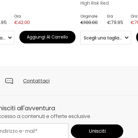
High Risk Red
Ora
Originale
Era
Ora
.95
€42.00
€100.00
€79.95
€7
Aggiungi Al Carrello
Contattaci
nisciti all'avventura
cesso a contenuti e offerte esclusive