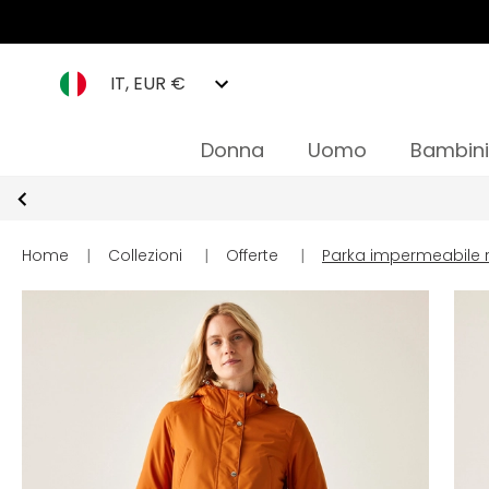
IT, EUR €
Donna
Uomo
Bambini
Home
|
Collezioni
|
Offerte
|
Parka impermeabile 