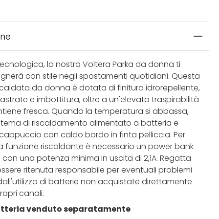
one
tecnologica, la nostra Voltera Parka da donna ti
erà con stile negli spostamenti quotidiani. Questa
caldata da donna è dotata di finitura idrorepellente,
astrate e imbottitura, oltre a un'elevata traspirabilità
ntiene fresca. Quando la temperatura si abbassa,
sistema di riscaldamento alimentato a batteria e
 cappuccio con caldo bordo in finta pelliccia. Per
e la funzione riscaldante è necessario un power bank
 con una potenza minima in uscita di 2,1A. Regatta
ssere ritenuta responsabile per eventuali problemi
dall'utilizzo di batterie non acquistate direttamente
ropri canali.
tteria venduto separatamente