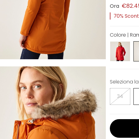
€82.4
Ora
70% Sconto
Colore | Ra
Seleziona la
34