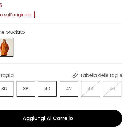
5
 sull’originale
me bruciato
 taglia
Tabella delle taglie
36
38
40
42
44
46
Aggiungi Al Carrello