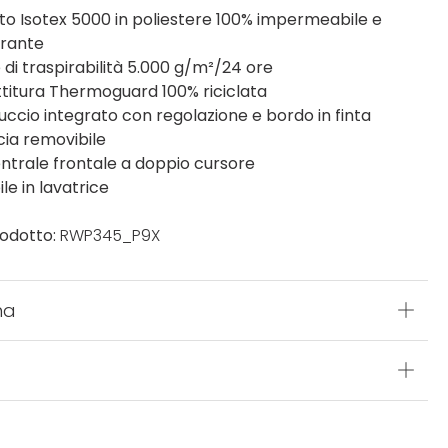
to Isotex 5000 in poliestere 100% impermeabile e
irante
 di traspirabilità 5.000 g/m²/24 ore
titura Thermoguard 100% riciclata
ccio integrato con regolazione e bordo in finta
cia removibile
entrale frontale a doppio cursore
le in lavatrice
odotto:
RWP345_P9X
na