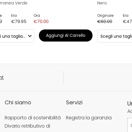
rranea Verde
Nero
e
Era
Ora
Originale
Era
0
€79.95
€70.00
€60.00
€47
Aggiungi Al Carrello
nt
Chi siamo
Servizi
U
Ac
Rapporto di sostenibilità
Registra la garanzia
Divario retributivo di