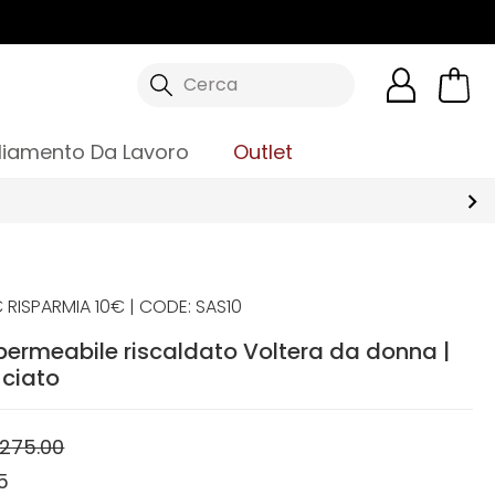
Cerca
liamento Da Lavoro
Outlet
 RISPARMIA 10€ | CODE: SAS10
permeabile riscaldato Voltera da donna |
ciato
275.00
5