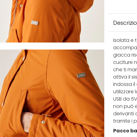
Descrizi
Isolata e 
accompagn
giacca ris
cuciture n
che ti ma
attiva il 
indossa il
utilizzar
USB da 5V
non può e
derivanti 
tramite i p
Pacco ba