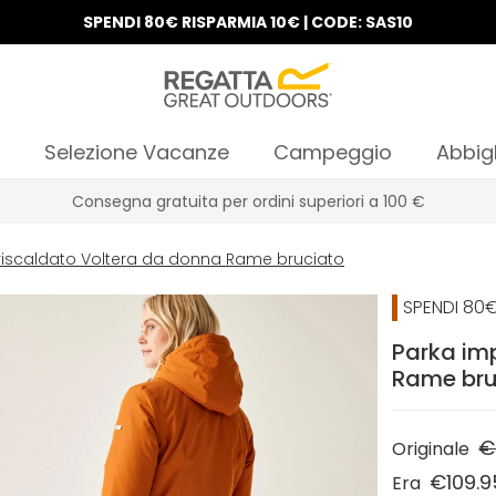
SPENDI 80€ RISPARMIA 10€ | CODE: SAS10
Selezione Vacanze
Campeggio
Abbig
10% di sconto sul tuo primo ordine
riscaldato Voltera da donna Rame bruciato
SPENDI 80€
Parka im
Rame bru
€
Originale
€109.9
Era