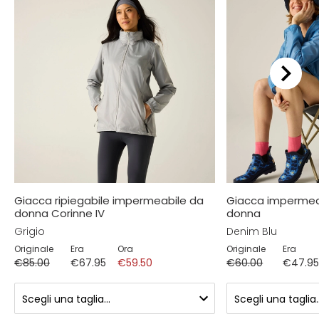
Giacca ripiegabile impermeabile da
Giacca impermeabi
donna Corinne IV
donna
Grigio
Denim Blu
Originale
Era
Ora
Originale
Era
€85.00
€67.95
€59.50
€60.00
€47.9