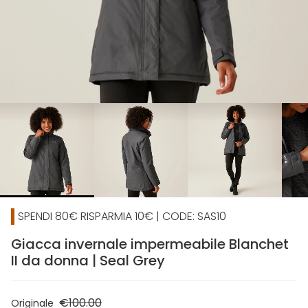
chevron_right
SPENDI 80€ RISPARMIA 10€ | CODE: SAS10
Giacca invernale impermeabile Blanchet
II da donna | Seal Grey
€100.00
Originale