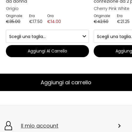
da donna
confezione da 2 
Grigio
Cherry Pink White
Originale
Era
Ora
Originale
Era
€35.00
€17.50
€14.00
€42.50
€21.25
Aggiungi Al Carrello
Aggiungi
Aggiungi al carrello
Il mio account