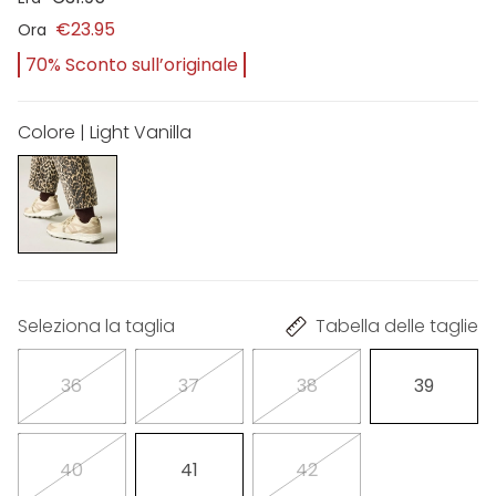
€23.95
Ora
70% Sconto sull’originale
Colore | Light Vanilla
Seleziona la taglia
Tabella delle taglie
36
37
38
39
40
41
42