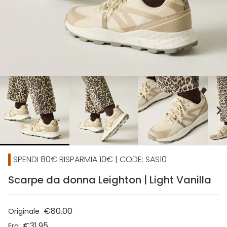
chevron_right
SPENDI 80€ RISPARMIA 10€ | CODE: SAS10
Scarpe da donna Leighton | Light Vanilla
€80.00
Originale
€31.95
Era