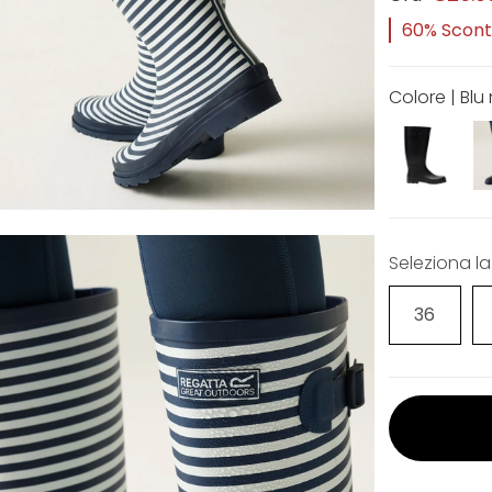
60% Sconto
Colore | Blu
Seleziona la
36