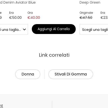
 Denim Aviator Blue
Deep Green
e
Era
Ora
Originale
Era
0
€50.00
€40.00
€47.50
€23
Aggiungi Al Carrello
Link correlati
Donna
Stivali Di Gomma
nt