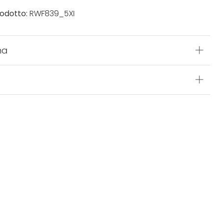
odotto:
RWF839_5XI
na