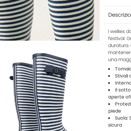
Descrizi
I wellies 
festival.
duratura.
mantenere
una magg
Tomaia
Stivali
Intern
Il sot
aperte off
Protez
piede
Suola:
sicura