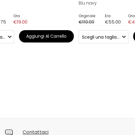
Blu navy
Ora
Originale
Era
Ora
.75
€19.00
€110.00
€55.00
€4
Aggiungi Al Carrello
Contattaci