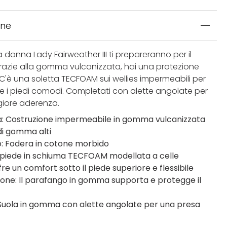
one
da donna Lady Fairweather III ti prepareranno per il
 Grazie alla gomma vulcanizzata, hai una protezione
 C'è una soletta TECFOAM sui wellies impermeabili per
 i piedi comodi. Completati con alette angolate per
iore aderenza.
: Costruzione impermeabile in gomma vulcanizzata
 di gomma alti
o: Fodera in cotone morbido
topiede in schiuma TECFOAM modellata a celle
re un comfort sotto il piede superiore e flessibile
ione: Il parafango in gomma supporta e protegge il
 Suola in gomma con alette angolate per una presa