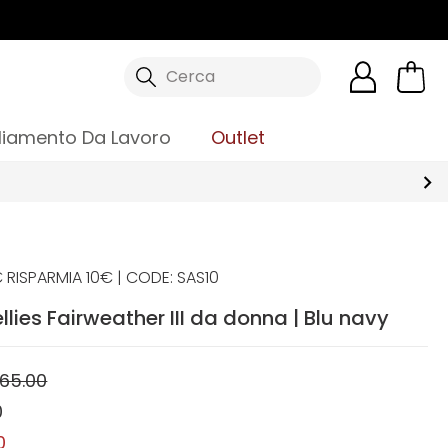
Cerca
liamento Da Lavoro
Outlet
 RISPARMIA 10€ | CODE: SAS10
ellies Fairweather III da donna | Blu navy
65.00
0
0