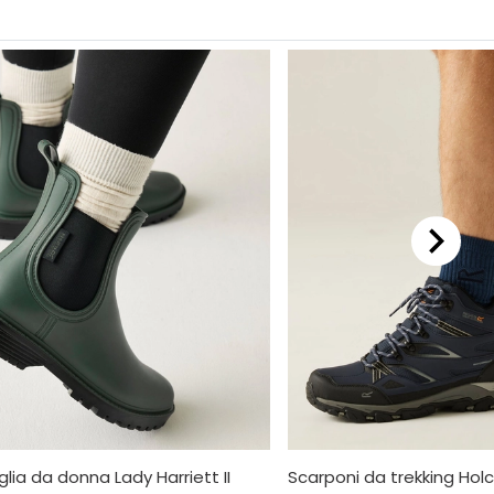
iglia da donna Lady Harriett II
Scarponi da trekking Hol