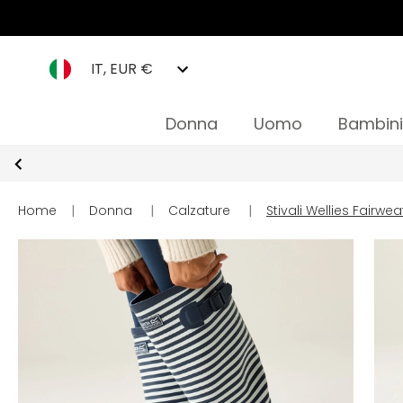
IT, EUR €
Donna
Uomo
Bambini
Home
|
Donna
|
Calzature
|
Stivali Wellies Fairwe