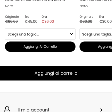
Nero
Nero
Originale
Era
Ora
Originale
Era
€90.00
€45.00
€36.00
€60.00
€30.00
Aggiungi Al Carrello
Aggiungi
Aggiungi al carrello
Il mio account