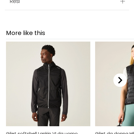
Resi
More like this
Gilet softshell Lankin VI da uomo
Gilet da donna Hil