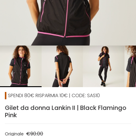
chevron_right
SPENDI 80€ RISPARMIA 10€ | CODE: SAS10
Gilet da donna Lankin II | Black Flamingo
Pink
€90.00
Originale