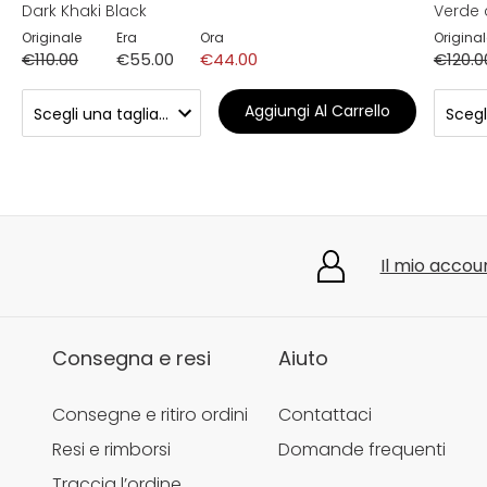
Dark Khaki Black
Verde 
Originale
Era
Ora
Original
€110.00
€55.00
€44.00
€120.0
Aggiungi Al Carrello
Il mio accou
Consegna e resi
Aiuto
Consegne e ritiro ordini
Contattaci
Resi e rimborsi
Domande frequenti
Traccia l’ordine