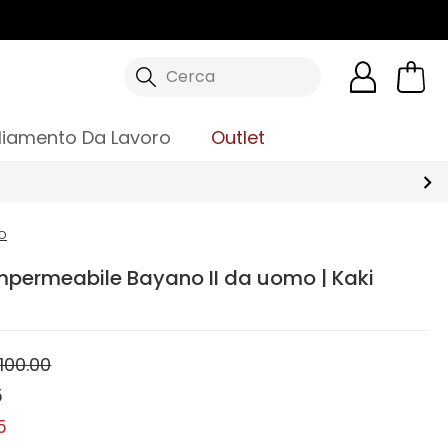
Cerca
liamento Da Lavoro
Outlet
o
mpermeabile Bayano II da uomo | Kaki
100.00
5
5