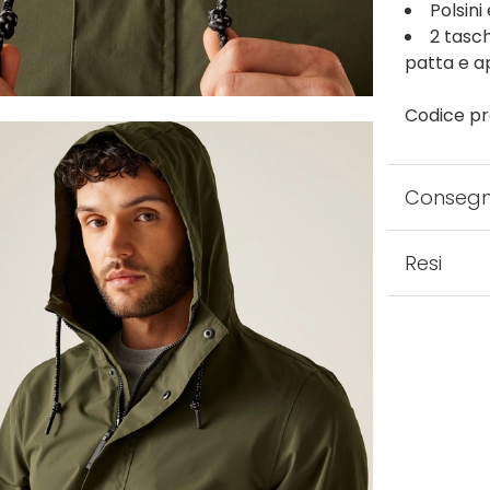
Polsini 
2 tasc
patta e a
Codice pr
Conseg
Resi