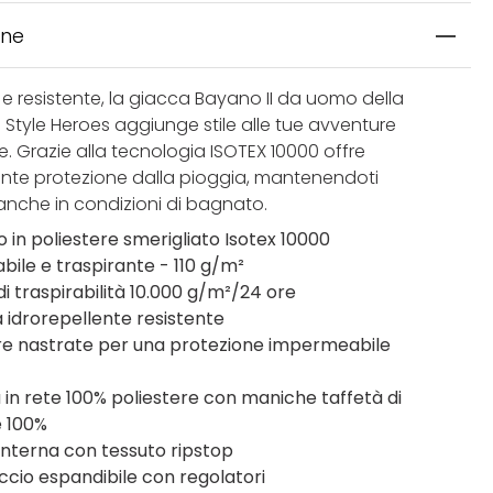
one
 e resistente, la giacca Bayano II da uomo della
 Style Heroes aggiunge stile alle tue avventure
. Grazie alla tecnologia ISOTEX 10000 offre
ente protezione dalla pioggia, mantenendoti
che in condizioni di bagnato.
 in poliestere smerigliato Isotex 10000
ile e traspirante - 110 g/m²
di traspirabilità 10.000 g/m²/24 ore
a idrorepellente resistente
re nastrate per una protezione impermeabile
a
 in rete 100% poliestere con maniche taffetà di
e 100%
interna con tessuto ripstop
cio espandibile con regolatori