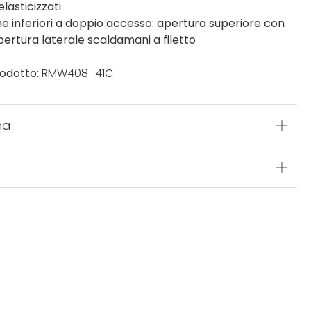
elasticizzati
he inferiori a doppio accesso: apertura superiore con
pertura laterale scaldamani a filetto
odotto:
RMW408_41C
na