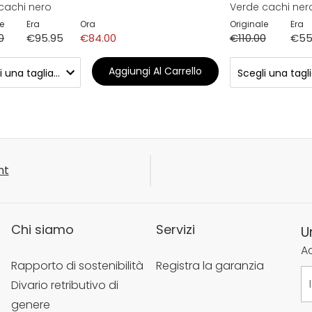
cachi nero
Verde cachi ner
e
Era
Ora
Originale
Era
0
€95.95
€84.00
€110.00
€55
Aggiungi Al Carrello
nt
Chi siamo
Servizi
U
Ac
Rapporto di sostenibilità
Registra la garanzia
Divario retributivo di
genere