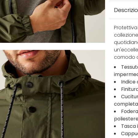
Descrizi
Protettiva
collezione
quotidiane
un'eccell
comodo an
Tessuto
impermeab
Indice 
Finitur
Cucitu
complet
Fodera
poliester
Tasca 
Cappuc