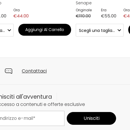
o
Senape
Ora
Originale
Era
Ora
.00
€44.00
€110.00
€55.00
€4
Aggiungi Al Carrello
Contattaci
nisciti all'avventura
cesso a contenuti e offerte esclusive