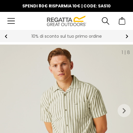
SPENDI 80€ RISPARMIA 10€ | CODE: SAS10
10% di sconto sul tuo primo ordine
1
|
8
keyboard_arrow_right