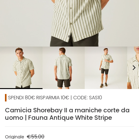
chevron_right
SPENDI 80€ RISPARMIA 10€ | CODE: SAS10
Camicia Shorebay II a maniche corte da
uomo | Fauna Antique White Stripe
€55.00
Originale