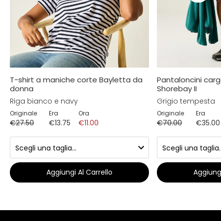
T-shirt a maniche corte Bayletta da
Pantaloncini ca
donna
Shorebay II
Riga bianco e navy
Grigio tempesta
Originale
Era
Ora
Originale
Era
€27.50
€13.75
€11.00
€70.00
€35.00
Aggiungi Al Carrello
Aggiungi