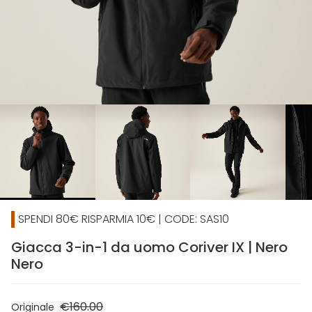
chevron_right
SPENDI 80€ RISPARMIA 10€ | CODE: SAS10
Giacca 3-in-1 da uomo Coriver IX | Nero
Nero
€160.00
Originale