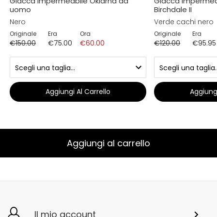
Giacca impermeabile Oklarna da
Giacca impermea
uomo
Birchdale II
Nero
Verde cachi nero
Originale
Era
Ora
Originale
Era
€150.00
€75.00
€60.00
€120.00
€95.95
Aggiungi Al Carrello
Aggiungi
Aggiungi al carrello
Il mio account