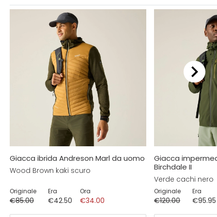
Giacca ibrida Andreson Marl da uomo
Giacca impermea
Birchdale II
Wood Brown kaki scuro
Verde cachi nero
Originale
Era
Ora
Originale
Era
€85.00
€42.50
€34.00
€120.00
€95.95