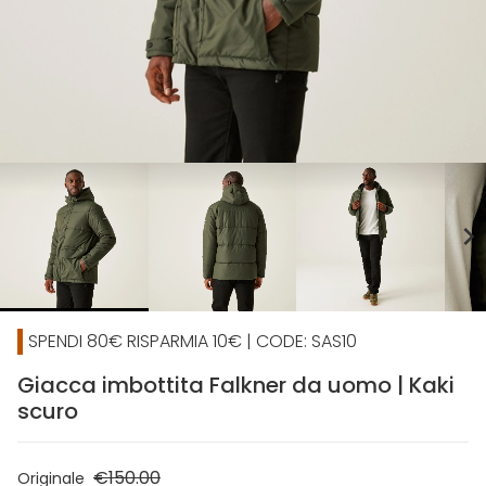
chevron_right
SPENDI 80€ RISPARMIA 10€ | CODE: SAS10
Giacca imbottita Falkner da uomo | Kaki
scuro
€150.00
Originale