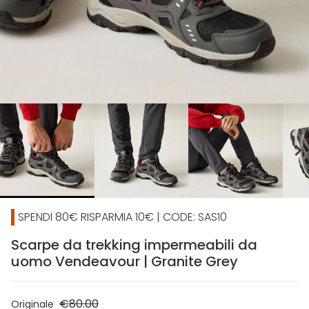
chevron_right
SPENDI 80€ RISPARMIA 10€ | CODE: SAS10
Scarpe da trekking impermeabili da
uomo Vendeavour | Granite Grey
€80.00
Originale