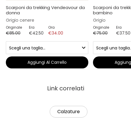
Scarponi da trekking Vendeavour da
Scarponi da trek
donna
bambino
Grigio cenere
Grigio
Originale
Era
Ora
Originale
Era
€85.00
€42.50
€34.00
€75.00
€37.50
Aggiungi Al Carrello
Aggiungi
Link correlati
Calzature