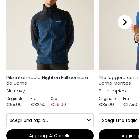
Pile intermedio Highton Full cerniera
Pile leggero con
da uomo
uomo Montes
Blu navy
Blu olimpico
Originale
Era
Ora
Originale
Era
€65.00
€32.50
€26.00
€35.00
€17.50
Aggiungi Al Carrello
Aggiungi