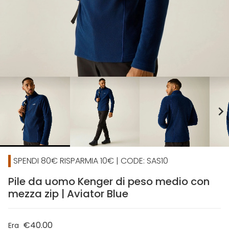
chevron_right
SPENDI 80€ RISPARMIA 10€ | CODE: SAS10
Pile da uomo Kenger di peso medio con
mezza zip | Aviator Blue
€40.00
Era