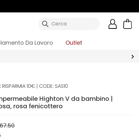
Cerca
liamento Da Lavoro
Outlet
 RISPARMIA 10€ | CODE: SAS10
mpermeabile Highton V da bambino |
osa, rosa fenicottero
67.50
5