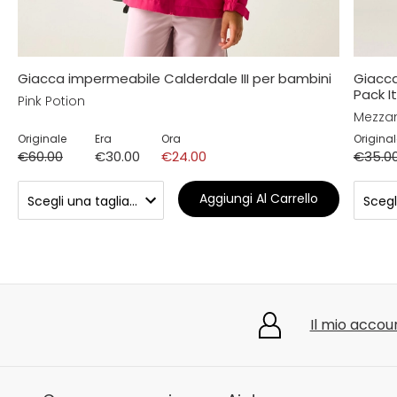
Giacca impermeabile Calderdale III per bambini
Giacca
Pack It
Pink Potion
Mezza
Originale
Era
Ora
Original
€60.00
€30.00
€24.00
€35.0
Aggiungi Al Carrello
Il mio accou