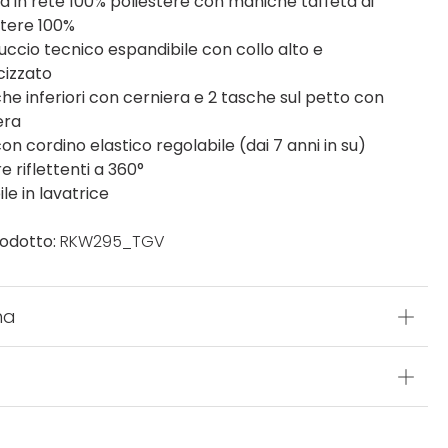
a in rete 100% poliestere con maniche taffetà di
stere 100%
ccio tecnico espandibile con collo alto e
cizzato
che inferiori con cerniera e 2 tasche sul petto con
era
on cordino elastico regolabile (dai 7 anni in su)
re riflettenti a 360°
le in lavatrice
odotto:
RKW295_TGV
na