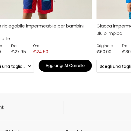
 ripiegabile impermeabile per bambini
Giacca impermea
Blu olimpico
notte
e
Era
Ora
Originale
Era
0
€27.95
€24.50
€60.00
€30
Aggiungi Al Carrello
nt