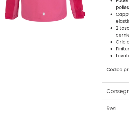
Foder
polie
Cappu
elasti
2 tas
cerni
Orlo c
Finitu
Lavabi
Codice pr
Conseg
Resi