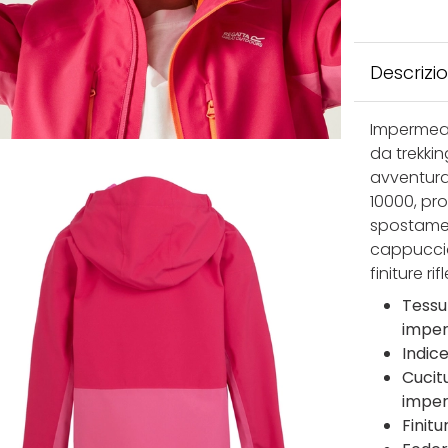
Descrizi
Impermeab
da trekki
avventura.
10000, pr
spostamen
cappuccio
finiture r
Tessut
imper
Indice
Cucit
impe
Finit