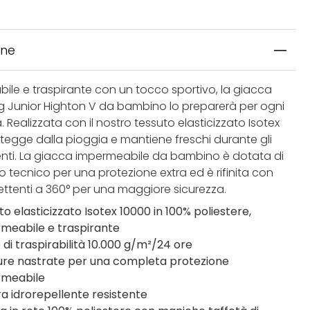
one
ile e traspirante con un tocco sportivo, la giacca
ng Junior Highton V da bambino lo preparerà per ogni
 Realizzata con il nostro tessuto elasticizzato Isotex
otegge dalla pioggia e mantiene freschi durante gli
ti. La giacca impermeabile da bambino è dotata di
 tecnico per una protezione extra ed è rifinita con
iflettenti a 360° per una maggiore sicurezza.
o elasticizzato Isotex 10000 in 100% poliestere,
meabile e traspirante
 di traspirabilità 10.000 g/m²/24 ore
ure nastrate per una completa protezione
rmeabile
ura idrorepellente resistente