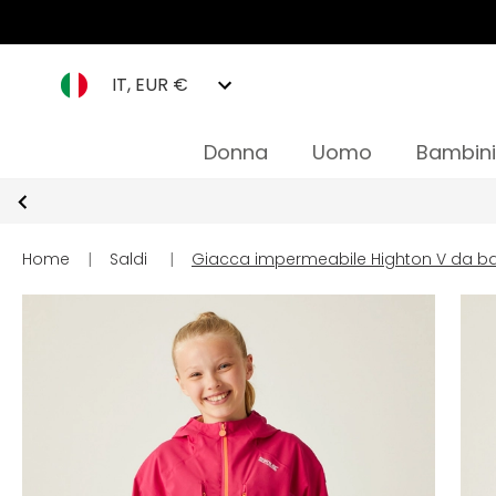
IT, EUR €
Donna
Uomo
Bambini
Home
|
Saldi
|
Giacca impermeabile Highton V da ba