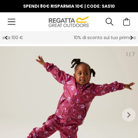
SPENDI 80€ RISPARMIA 10€ | CODE: SAS10
10% di sconto sul tuo primo ordine
1
|
7
keyboard_arrow_right