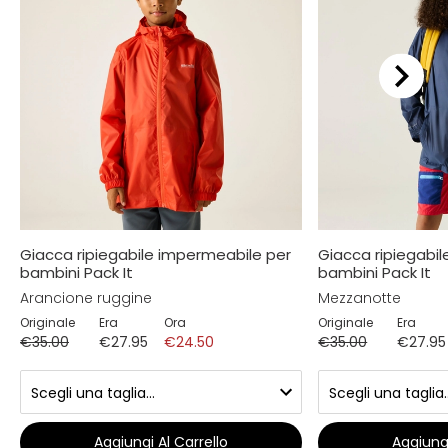
Giacca ripiegabile impermeabile per
Giacca ripiegabi
bambini Pack It
bambini Pack It
Arancione ruggine
Mezzanotte
Originale
Era
Ora
Originale
Era
€35.00
€27.95
€24.50
€35.00
€27.95
Aggiungi Al Carrello
Aggiungi