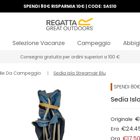
SPENDI 80€ RISPARMIA 10€ | CODE: SAS10
Selezione Vacanze
Campeggio
Abbig
Consegna gratuita per ordini superiori a 100 €
die Da Campeggio
|
Sedia Isla Streamair Blu
SPENDI 80€
Sedia Isl
€
Originale
€24.4
Era
€17.5
Ora