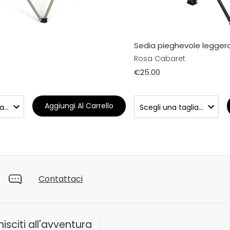
Sedia pieghevole legger
Rosa Cabaret
€25.00
Aggiungi Al Carrello
Contattaci
nisciti all'avventura