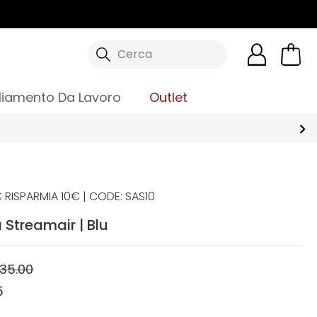
Cerca
liamento Da Lavoro
Outlet
 RISPARMIA 10€ | CODE: SAS10
a Streamair | Blu
35.00
5
0