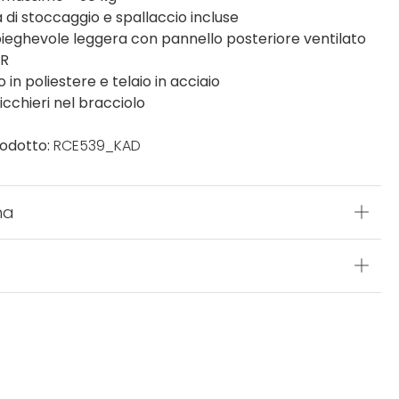
 di stoccaggio e spallaccio incluse
pieghevole leggera con pannello posteriore ventilato
IR
 in poliestere e telaio in acciaio
cchieri nel bracciolo
odotto:
RCE539_KAD
na