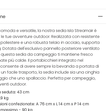
one
omoda e versatile, la nostra sedia Isla Streamair è
 le tue avventure outdoor. Realizzata con resistente
 poliestere e una robusta telaio in acciaio, supporta
g. Dotata dell'esclusivo pannello posteriore ventilato
, questa sedia da campeggio ti mantiene fresco
nate più calde. Il portabicchieri integrato nel
 consente di avere sempre la bevanda a portata di
un facile trasporto, la sedia include sia una cinghia
ggio che uno spallaccio. Perfetta per campeggio,
venti outdoor.
a seduta: 43 cm
,9 kg
ioni confezionate: A 76 cm x L 14 cm x P 14 cm
 massimo - 90 kg