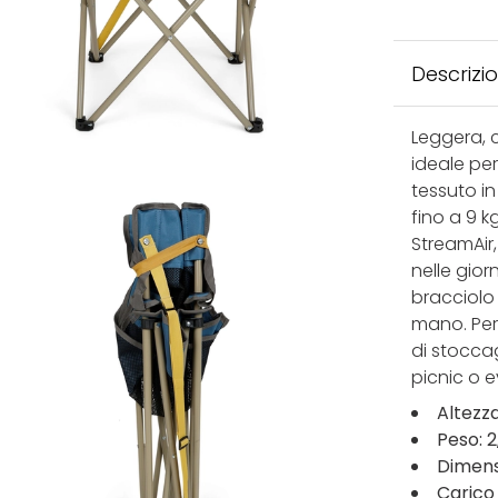
Descrizi
Leggera, c
ideale per
tessuto in
fino a 9 k
StreamAir
nelle gior
bracciolo
mano. Per 
di stocca
picnic o e
Altezz
Peso: 2
Dimens
Carico