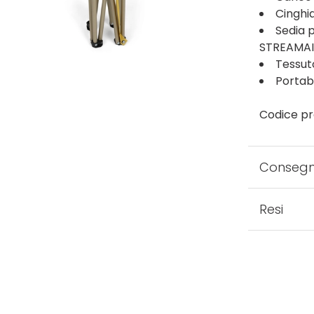
Cinghia
Sedia 
STREAMA
Tessuto
Portabi
Codice pr
Conseg
Resi