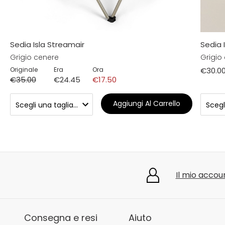
Sedia Isla Streamair
Sedia I
Grigio cenere
Grigio
Originale
Era
Ora
€30.0
€35.00
€24.45
€17.50
Aggiungi Al Carrello
Il mio accou
Consegna e resi
Aiuto