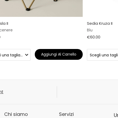
sla II
Sedia Kruza II
 cenere
Blu
0
€60.00
Aggiungi Al Carrello
nt
Chi siamo
Servizi
U