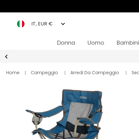
IT, EUR €
Donna
Uomo
Bambini
Home
|
Campeggio
|
Arredi Da Campeggio
|
Se