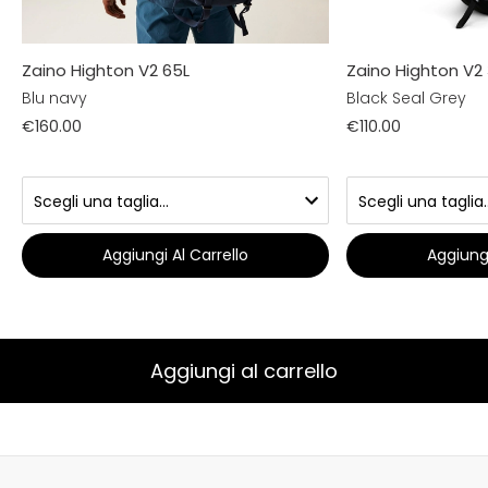
Zaino Highton V2 65L
Zaino Highton V2
Blu navy
Black Seal Grey
€160.00
€110.00
Aggiungi Al Carrello
Aggiungi
Aggiungi al carrello