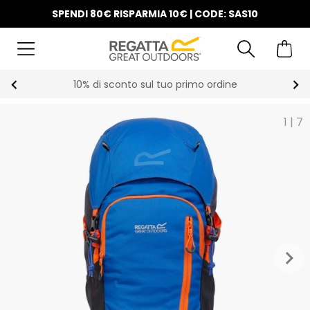
SPENDI 80€ RISPARMIA 10€ | CODE: SAS10
10% di sconto sul tuo primo ordine
1
|
7
keyboard_arrow_right