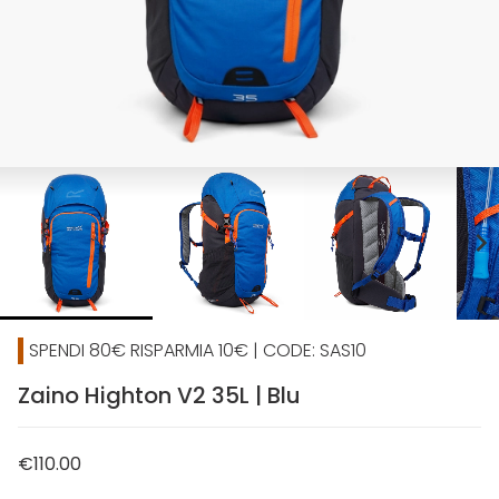
chevron_right
SPENDI 80€ RISPARMIA 10€ | CODE: SAS10
Zaino Highton V2 35L | Blu
€110.00