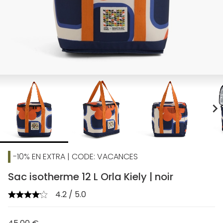
chevron_right
-10% EN EXTRA | CODE: VACANCES
Sac isotherme 12 L Orla Kiely | noir
4.2 / 5.0