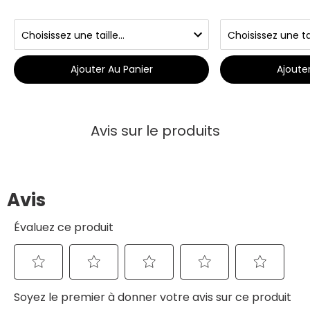
Ajouter Au Panier
Ajoute
Avis sur le produits