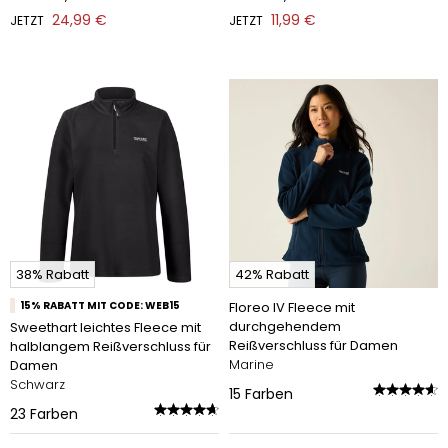
24,99 €
11,99 €
JETZT
JETZT
38% Rabatt
42% Rabatt
15% RABATT MIT CODE: WEB15
Floreo IV Fleece mit
durchgehendem
Sweethart leichtes Fleece mit
Reißverschluss für Damen
halblangem Reißverschluss für
Marine
Damen
Schwarz
15
Farben
23
Farben