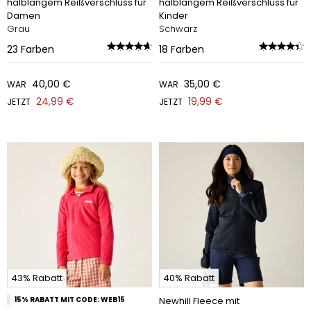
halblangem Reißverschluss für
halblangem Reißverschluss für
Damen
Kinder
Grau
Schwarz
23
Farben
18
Farben
40,00 €
35,00 €
WAR
WAR
24,99 €
19,99 €
JETZT
JETZT
43% Rabatt
40% Rabatt
15% RABATT MIT CODE: WEB15
Newhill Fleece mit