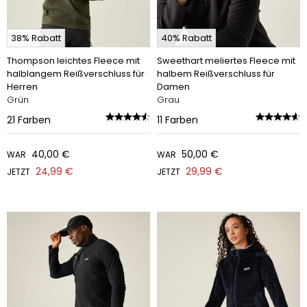
38% Rabatt
40% Rabatt
Thompson leichtes Fleece mit
Sweethart meliertes Fleece mit
halblangem Reißverschluss für
halbem Reißverschluss für
Herren
Damen
Grün
Grau
21
Farben
11
Farben
40,00 €
50,00 €
WAR
WAR
24,99 €
29,99 €
JETZT
JETZT