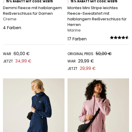
15% RABATT MIT CODE: WEB15
15% RABATT MIT CODE: WEB15
Demmi Fleece mit halblangem
Montes Mini Stripe leichtes
Reißverschluss für Damen
Fleece-Sweatshirt mit
Creme
halblangem Reißverschluss für
Herren
4
Farben
Marine
17
Farben
60,00 €
50,00 €
WAR
ORIGINAL PREIS
34,99 €
29,99 €
JETZT
WAR
29,99 €
JETZT