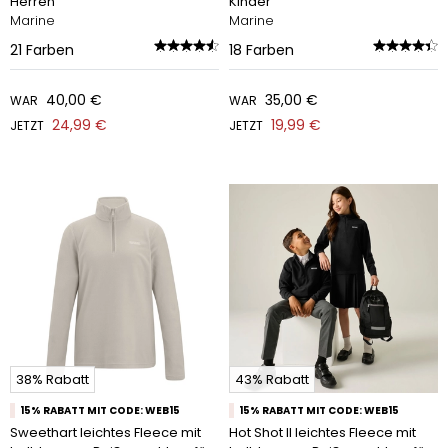
Herren
Kinder
Marine
Marine
21
Farben
18
Farben
40,00 €
35,00 €
WAR
WAR
24,99 €
19,99 €
JETZT
JETZT
38% Rabatt
43% Rabatt
15% RABATT MIT CODE: WEB15
15% RABATT MIT CODE: WEB15
Sweethart leichtes Fleece mit
Hot Shot II leichtes Fleece mit