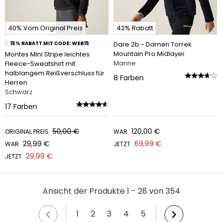
40% Vom Original Preis
42% Rabatt
15% RABATT MIT CODE: WEB15
Dare 2b - Damen Torrek
Mountain Pro Midlayer
Montes Mini Stripe leichtes
Marine
Fleece-Sweatshirt mit
halblangem Reißverschluss für
8
Farben
Herren
Schwarz
17
Farben
50,00 €
120,00 €
ORIGINAL PREIS
WAR
29,99 €
69,99 €
WAR
JETZT
29,99 €
JETZT
Ansicht der Produkte 1 - 28 von 354
1
2
3
4
5