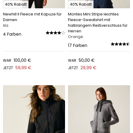
40% Rabatt
40% Rabatt
Newhill II Fleece mit Kapuze für
Montes Mini Stripe leichtes
Damen
Fleece-Sweatshirt mit
lila
halblangem Reißverschluss für
Herren
4
Farben
Orange
17
Farben
100,00 €
50,00 €
WAR
WAR
59,99 €
29,99 €
JETZT
JETZT