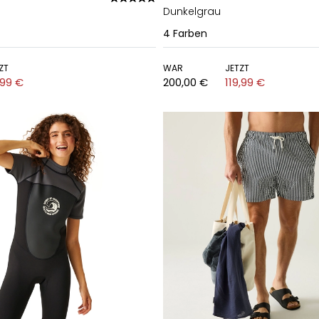
Dunkelgrau
4
Farben
ZT
WAR
JETZT
,99 €
200,00 €
119,99 €