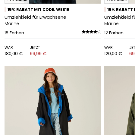
15% RABATT MIT CODE: WEB15
15% RABATT 
Umziehkleid für Erwachsene
Umziehkleid f
Marine
Marine
18
Farben
12
Farben
WAR
JETZT
WAR
JE
180,00 €
99,99 €
120,00 €
69