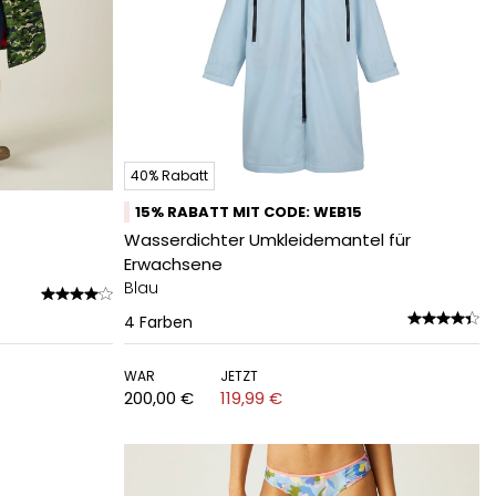
40% Rabatt
15% RABATT MIT CODE: WEB15
Wasserdichter Umkleidemantel für
Erwachsene
Blau
4
Farben
WAR
JETZT
200,00 €
119,99 €