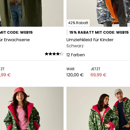
42% Rabatt
MIT CODE: WEB15
15% RABATT MIT CODE: WEB15
für Erwachsene
Umziehkleid für Kinder
Schwarz
12
Farben
TZT
WAR
JETZT
,99 €
120,00 €
69,99 €