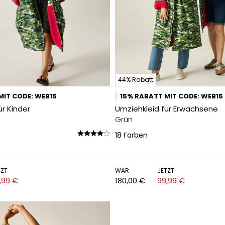
44% Rabatt
MIT CODE: WEB15
15% RABATT MIT CODE: WEB15
ür Kinder
Umziehkleid für Erwachsene
Grün
18
Farben
TZT
WAR
JETZT
,99 €
180,00 €
99,99 €