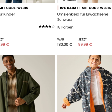
MIT CODE: WEB15
15% RABATT MIT CODE: WEB15
ür Kinder
Umziehkleid für Erwachsene
Schwarz
18
Farben
TZT
WAR
JETZT
,99 €
180,00 €
99,99 €