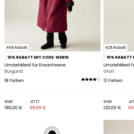
44% Rabatt
42% Rabatt
15% RABATT MIT CODE: WEB15
15% RABATT 
Umziehkleid für Erwachsene
Umziehkleid f
Burgund
Grün
18
Farben
12
Farben
WAR
JETZT
WAR
JE
180,00 €
99,99 €
120,00 €
69