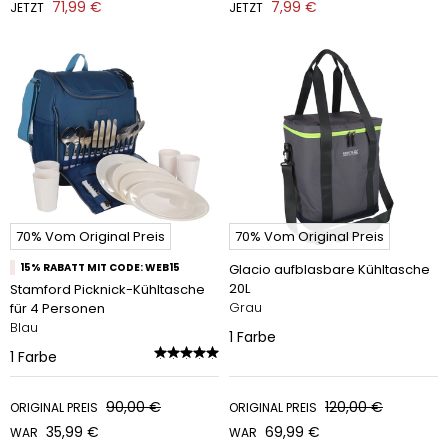
71,99 €
7,99 €
JETZT
JETZT
70% Vom Original Preis
70% Vom Original Preis
15% RABATT MIT CODE: WEB15
Glacio aufblasbare Kühltasche
20L
Stamford Picknick-Kühltasche
Grau
für 4 Personen
Blau
1
Farbe
1
Farbe
90,00 €
120,00 €
ORIGINAL PREIS
ORIGINAL PREIS
35,99 €
69,99 €
WAR
WAR