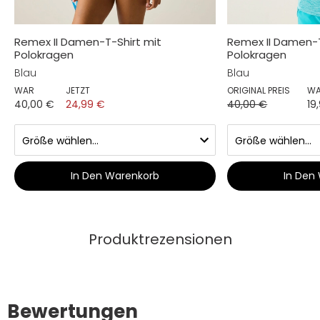
Remex II Damen-T-Shirt mit
Remex II Damen-T
Polokragen
Polokragen
Blau
Blau
WAR
JETZT
ORIGINAL PREIS
W
40,00 €
24,99 €
40,00 €
19
In Den Warenkorb
In Den
Produktrezensionen