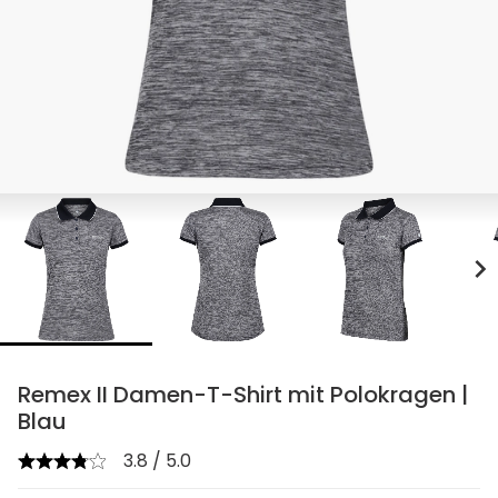
chevron_right
Remex II Damen-T-Shirt mit Polokragen |
Blau
3.8 / 5.0