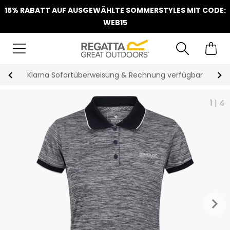
15% RABATT AUF AUSGEWÄHLTE SOMMERSTYLES MIT CODE:
WEB15
Klarna Sofortüberweisung & Rechnung verfügbar
1
|
4
keyboard_arrow_right