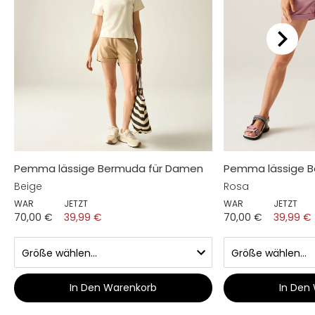
Pemma lässige Bermuda für Damen
Pemma lässige 
Beige
Rosa
WAR
JETZT
WAR
JETZT
70,00 €
39,99 €
70,00 €
39,99 €
In Den Warenkorb
In Den