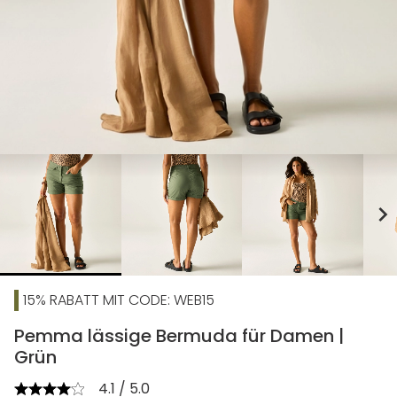
chevron_right
15% RABATT MIT CODE: WEB15
Pemma lässige Bermuda für Damen |
Grün
4.1 / 5.0