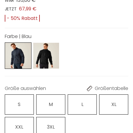
135,00 €
WAR
67,99 €
JETZT
- 50% Rabatt
Farbe | Blau
Größe auswählen
Größentabelle
S
M
L
XL
XXL
3XL