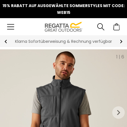
15% RABATT AUF AUSGEWÄHLTE SOMMERSTYLES MIT CODE:
WEB15
Klarna Sofortüberweisung & Rechnung verfügbar
1
|
6
keyboard_arrow_right