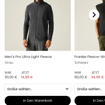
Men's Pro Ultra Light Fleece
Frankie Fleece-W
Grau
Schwarz
WAR
JETZT
WAR
JETZT
30,00 €
14,99 €
60,00 €
34,99 €
In Den Warenkorb
In Den