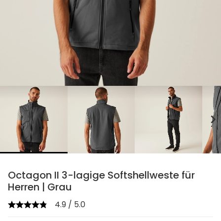
chevron_right
Octagon II 3-lagige Softshellweste für
Herren | Grau
4.9 / 5.0