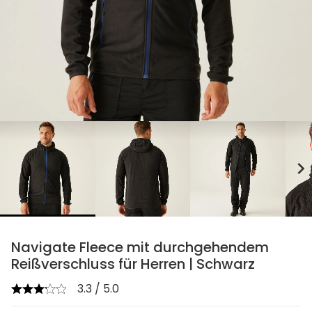
chevron_right
Navigate Fleece mit durchgehendem
Reißverschluss für Herren | Schwarz
3.3 / 5.0