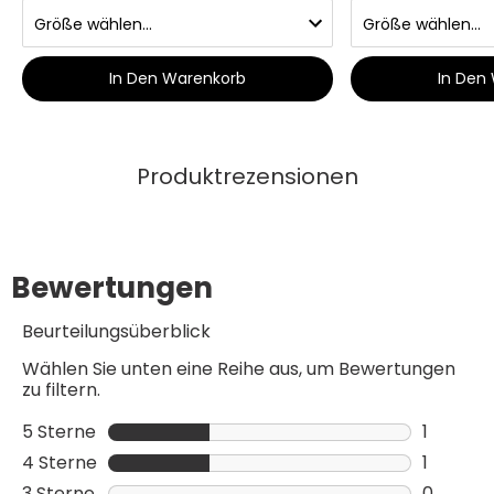
In Den Warenkorb
In Den
Produktrezensionen