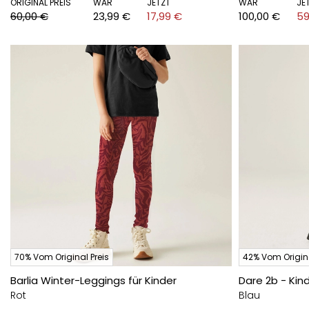
ORIGINAL PREIS
WAR
JETZT
WAR
JE
60,00 €
23,99 €
17,99 €
100,00 €
59
70% Vom Original Preis
42% Vom Origina
Barlia Winter-Leggings für Kinder
Dare 2b - Kin
Rot
Blau