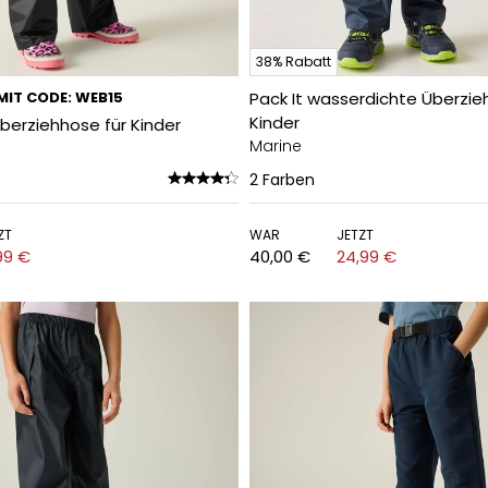
38% Rabatt
MIT CODE: WEB15
Pack It wasserdichte Überzie
Kinder
berziehhose für Kinder
Marine
2
Farben
ZT
WAR
JETZT
99 €
40,00 €
24,99 €