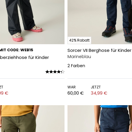
42% Rabatt
MIT CODE: WEB15
Sorcer VII Berghose für Kinder
Marineblau
berziehhose für Kinder
2
Farben
ZT
WAR
JETZT
99 €
60,00 €
34,99 €