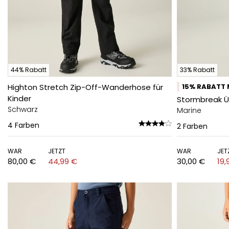
44% Rabatt
33% Rabatt
Highton Stretch Zip-Off-Wanderhose für
15% RABATT 
Kinder
Stormbreak Ü
Schwarz
Marine
4
Farben
2
Farben
WAR
JETZT
WAR
JET
80,00 €
44,99 €
30,00 €
19,