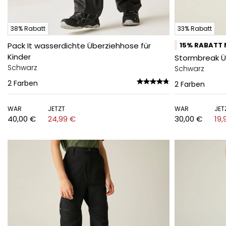
38% Rabatt
33% Rabatt
Pack It wasserdichte Überziehhose für
15% RABATT 
Kinder
Stormbreak Ü
Schwarz
Schwarz
2
Farben
2
Farben
WAR
JETZT
WAR
JET
40,00 €
24,99 €
30,00 €
19,