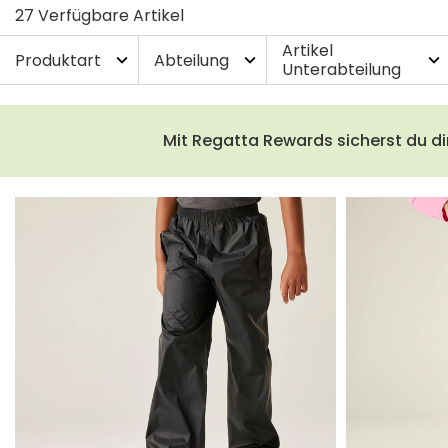
27 Verfügbare Artikel
Artikel
Produktart
Abteilung
expand_more
expand_more
expand_more
Unterabteilung
Mit Regatta Rewards sicherst du di