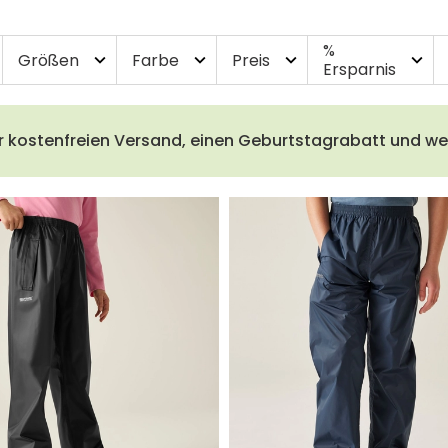
%
Größen
Farbe
Preis
expand_more
expand_more
expand_more
expand_more
Ersparnis
r kostenfreien Versand, einen Geburtstagrabatt und wei