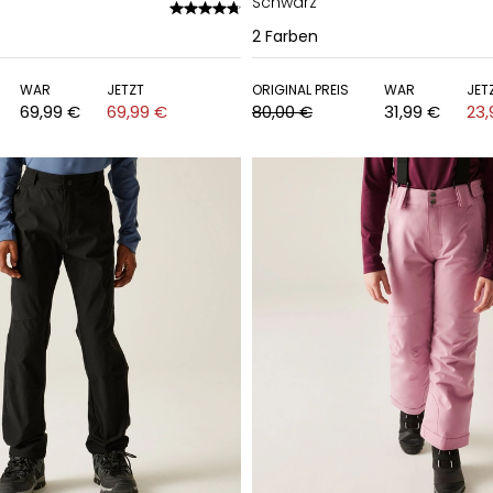
Schwarz
2
Farben
WAR
JETZT
ORIGINAL PREIS
WAR
JET
69,99 €
69,99 €
80,00 €
31,99 €
23,