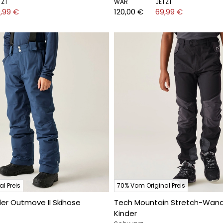
TZT
WAR
JETZT
,99 €
120,00 €
69,99 €
l Preis
70% Vom Original Preis
der Outmove II Skihose
Tech Mountain Stretch-Wand
Kinder