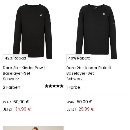
42% Rabatt
40% Rabatt
Dare 2b - Kinder Pow II
Dare 2b - Kinder Elate III
Baselayer-Set
Baselayer-Set
Schwarz
Schwarz
2
Farben
1
Farbe
60,00 €
50,00 €
WAR
WAR
34,99 €
29,99 €
JETZT
JETZT