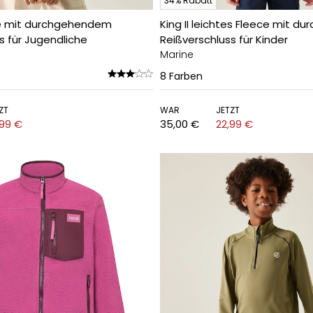
34% Rabatt
ce mit durchgehendem
King II leichtes Fleece mit 
s für Jugendliche
Reißverschluss für Kinder
Marine
8
Farben
ZT
WAR
JETZT
,99 €
35,00 €
22,99 €