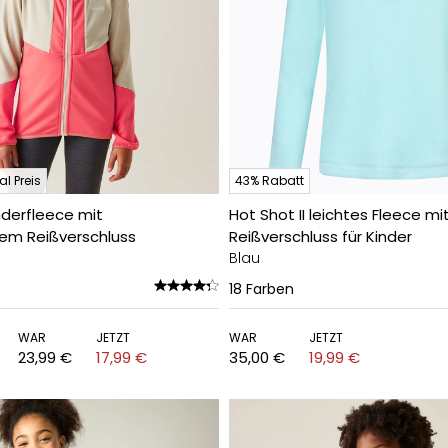
l Preis
43% Rabatt
inderfleece mit
Hot Shot II leichtes Fleece m
m Reißverschluss
Reißverschluss für Kinder
Blau
18
Farben
WAR
JETZT
WAR
JETZT
23,99 €
17,99 €
35,00 €
19,99 €