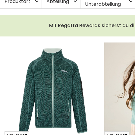
Produktart
Abteilung
expand_more
expand_more
expand_more
Unterabteilung
Mit Regatta Rewards sicherst du di