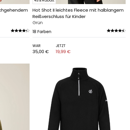
43% Rabatt
durchgehendem
Hot Shot II leichtes Fleece mit halblangem
Reißverschluss für Kinder
Grün
18
Farben
WAR
JETZT
35,00 €
19,99 €