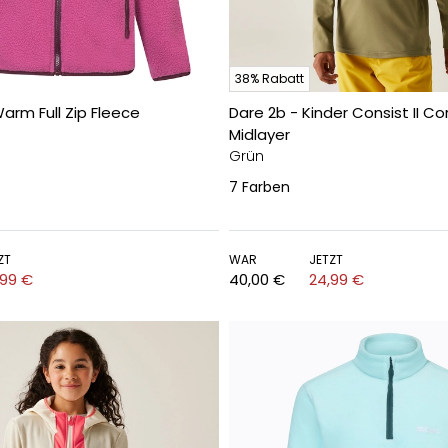
38% Rabatt
Warm Full Zip Fleece
Dare 2b - Kinder Consist II Co
Midlayer
Grün
7
Farben
ZT
WAR
JETZT
,99 €
40,00 €
24,99 €