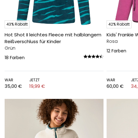
43% Rabatt
42% Rabatt
Hot Shot II leichtes Fleece mit halblangem
Kids' Frankie 
Reißverschluss für Kinder
Rosa
Grün
12
Farben
18
Farben
WAR
JETZT
WAR
JET
35,00 €
19,99 €
60,00 €
34