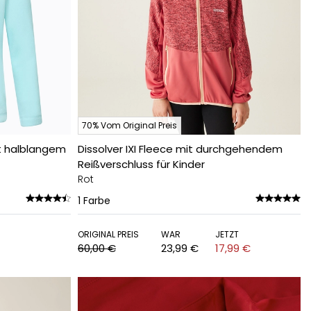
70% Vom Original Preis
it halblangem
Dissolver IXI Fleece mit durchgehendem
Reißverschluss für Kinder
Rot
1
Farbe
ORIGINAL PREIS
WAR
JETZT
60,00 €
23,99 €
17,99 €