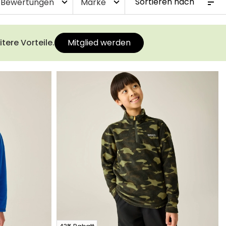
Bewertungen
Marke
expand_more
expand_more
tere Vorteile.
Mitglied werden