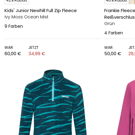
42% Rabatt
40% Rabatt
Kids' Junior Newhill Full Zip Fleece
Frankie Flee
Ivy Moss Ocean Mist
Reißverschlus
Grün
9
Farben
4
Farben
WAR
JETZT
WAR
JET
60,00 €
34,99 €
50,00 €
29