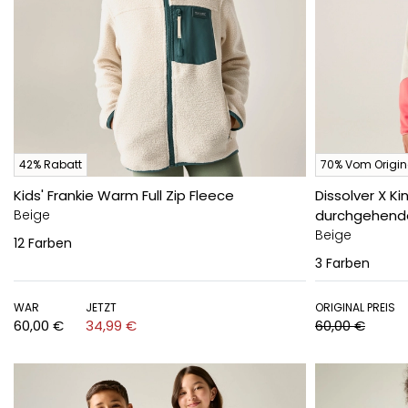
42% Rabatt
70% Vom Origina
Kids' Frankie Warm Full Zip Fleece
Dissolver X K
Beige
durchgehende
Beige
12
Farben
3
Farben
WAR
JETZT
ORIGINAL PREIS
60,00 €
34,99 €
60,00 €