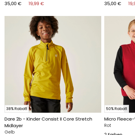
35,00 €
19,99 €
35,00 €
19,
38% Rabatt
50% Rabatt
Dare 2b - Kinder Consist II Core Stretch
Micro Fleece-
Midlayer
Rot
Gelb
2
Farben