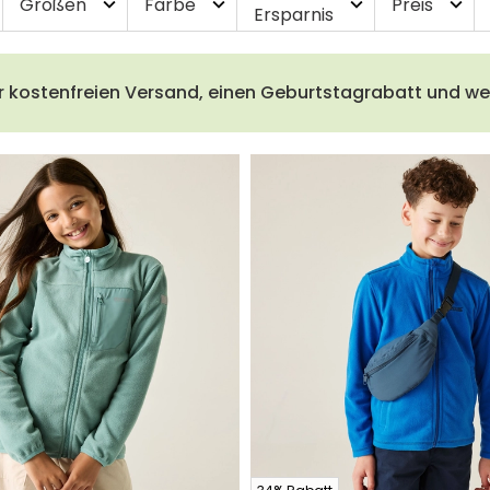
Größen
Farbe
Preis
expand_more
expand_more
expand_more
expand_more
Ersparnis
r kostenfreien Versand, einen Geburtstagrabatt und wei