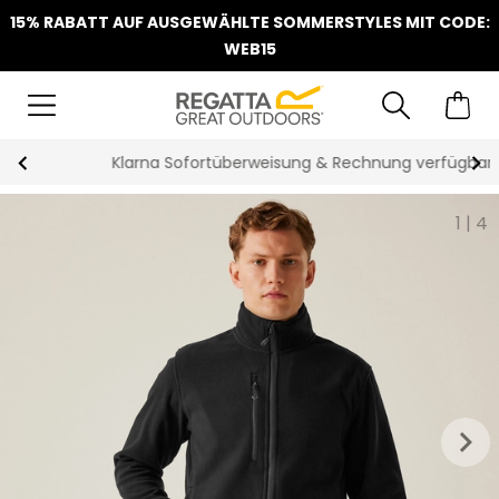
15% RABATT AUF AUSGEWÄHLTE SOMMERSTYLES MIT CODE:
WEB15
Klarna Sofortüberweisung & Rechnung verfügbar
1
|
4
keyboard_arrow_right