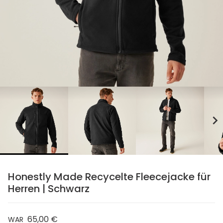
chevron_right
Honestly Made Recycelte Fleecejacke für
Herren | Schwarz
65,00 €
WAR