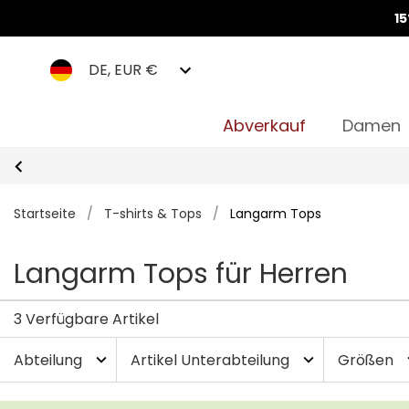
1
DE, EUR €
Abverkauf
Damen
Startseite
/
T-shirts & Tops
/
Langarm Tops
Langarm Tops für Herren
3 Verfügbare Artikel
Abteilung
Artikel Unterabteilung
Größen
expand_more
expand_more
exp