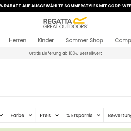
5% RABATT AUF AUSGEWÄHLTE SOMMERSTYLES MIT CODE: WEB
Herren
Kinder
Sommer Shop
Camp
Gratis Lieferung ab 100€ Bestellwert
Farbe
Preis
% Ersparnis
Bewertun
and_more
expand_more
expand_more
expand_more