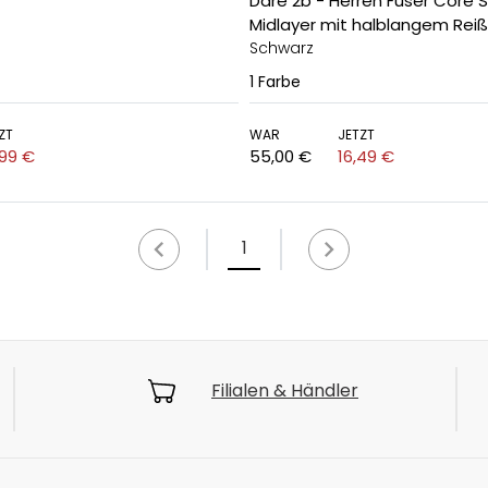
Dare 2b - Herren Fuser Core 
Midlayer mit halblangem Reiß
Schwarz
1
Farbe
ZT
WAR
JETZT
,99 €
55,00 €
16,49 €
1
Filialen & Händler