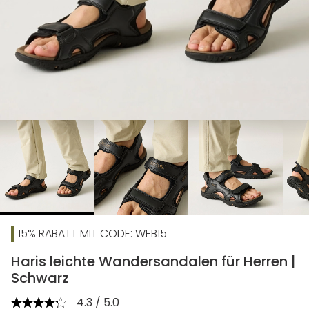
chevron_right
15% RABATT MIT CODE: WEB15
Haris leichte Wandersandalen für Herren |
Schwarz
4.3 / 5.0