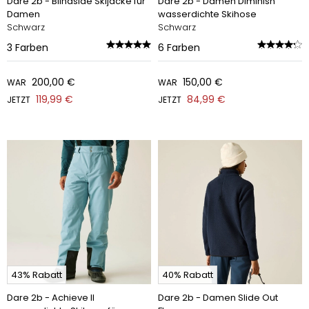
Dare 2b - Blindside Skijacke für
Dare 2b - Damen Diminish
Damen
wasserdichte Skihose
Schwarz
Schwarz
3
Farben
6
Farben
200,00 €
150,00 €
WAR
WAR
119,99 €
84,99 €
JETZT
JETZT
43% Rabatt
40% Rabatt
Dare 2b - Achieve II
Dare 2b - Damen Slide Out