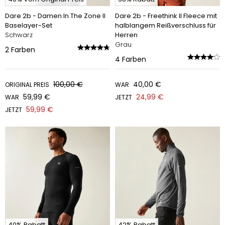
Dare 2b - Damen In The Zone II
Dare 2b - Freethink II Fleece mit
Baselayer-Set
halblangem Reißverschluss für
Schwarz
Herren
Grau
2
Farben
4
Farben
100,00 €
40,00 €
ORIGINAL PREIS
WAR
59,99 €
24,99 €
WAR
JETZT
59,99 €
JETZT
40% Rabatt
42% Rabatt