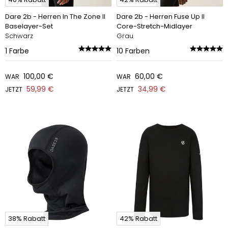
Dare 2b - Herren In The Zone II
Dare 2b - Herren Fuse Up II
Baselayer-Set
Core-Stretch-Midlayer
Schwarz
Grau
1
Farbe
10
Farben
100,00 €
60,00 €
WAR
WAR
59,99 €
34,99 €
JETZT
JETZT
38% Rabatt
42% Rabatt