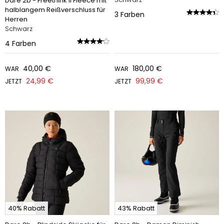
Dare 2b - Freethink II Fleece mit
halblangem Reißverschluss für
3
Farben
Herren
Schwarz
4
Farben
40,00 €
180,00 €
WAR
WAR
24,99 €
99,99 €
JETZT
JETZT
40% Rabatt
43% Rabatt