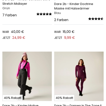
Stretch Midlayer
Dare 2b - Kinder Doctrine
Grün
Maske mit Halswärmer
Blau
7
Farben
2
Farben
40,00 €
16,00 €
WAR
WAR
24,99 €
9,99 €
JETZT
JETZT
40% Rabatt
40% Rabatt
Dare 2b - Kinder Motive
Dare 2b - Damen In The Zone II