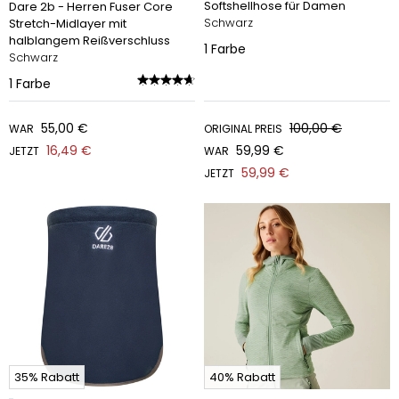
Softshellhose für Damen
Dare 2b - Herren Fuser Core
Schwarz
Stretch-Midlayer mit
halblangem Reißverschluss
1
Farbe
Schwarz
1
Farbe
55,00 €
100,00 €
WAR
ORIGINAL PREIS
16,49 €
59,99 €
JETZT
WAR
59,99 €
JETZT
35% Rabatt
40% Rabatt