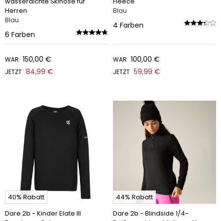
wasserdichte Skihose für
Fleece
Herren
Blau
Blau
4
Farben
6
Farben
150,00 €
100,00 €
WAR
WAR
84,99 €
59,99 €
JETZT
JETZT
40% Rabatt
44% Rabatt
Dare 2b - Kinder Elate III
Dare 2b - Blindside 1/4-