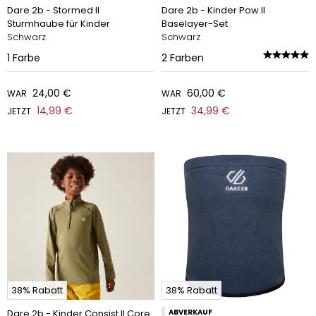
Dare 2b - Stormed II
Dare 2b - Kinder Pow II
Sturmhaube für Kinder
Baselayer-Set
Schwarz
Schwarz
1
Farbe
2
Farben
24,00 €
60,00 €
WAR
WAR
14,99 €
34,99 €
JETZT
JETZT
38% Rabatt
38% Rabatt
Dare 2b - Kinder Consist II Core
ABVERKAUF