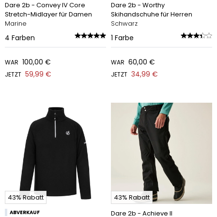
Dare 2b - Convey IV Core
Dare 2b - Worthy
Stretch-Midlayer für Damen
Skihandschuhe für Herren
Marine
Schwarz
4
Farben
1
Farbe
100,00 €
60,00 €
WAR
WAR
59,99 €
34,99 €
JETZT
JETZT
43% Rabatt
43% Rabatt
ABVERKAUF
Dare 2b - Achieve II