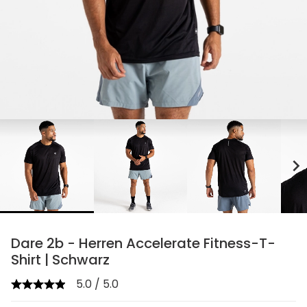
chevron_right
Dare 2b - Herren Accelerate Fitness-T-
Shirt | Schwarz
5.0 / 5.0