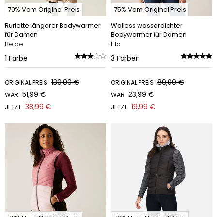
70% Vom Original Preis
75% Vom Original Preis
Ruriette längerer Bodywarmer
Walless wasserdichter
für Damen
Bodywarmer für Damen
Beige
Lila
1
Farbe
3
Farben
130,00 €
80,00 €
ORIGINAL PREIS
ORIGINAL PREIS
51,99 €
23,99 €
WAR
WAR
38,99 €
19,99 €
JETZT
JETZT