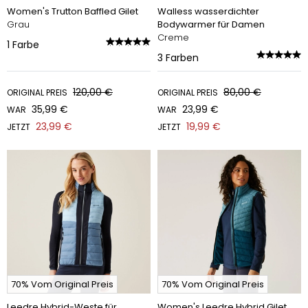
Women's Trutton Baffled Gilet
Walless wasserdichter
Grau
Bodywarmer für Damen
Creme
1
Farbe
3
Farben
120,00 €
80,00 €
ORIGINAL PREIS
ORIGINAL PREIS
35,99 €
23,99 €
WAR
WAR
23,99 €
19,99 €
JETZT
JETZT
70% Vom Original Preis
70% Vom Original Preis
Leedre Hybrid-Weste für
Women's Leedre Hybrid Gilet