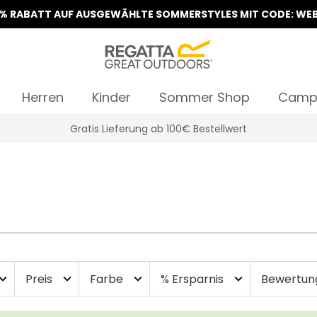
5% RABATT AUF AUSGEWÄHLTE SOMMERSTYLES MIT CODE: WEB
Herren
Kinder
Sommer Shop
Camp
Klarna Sofortüberweisung & Rechnung verfügbar
Preis
Farbe
% Ersparnis
Bewertun
and_more
expand_more
expand_more
expand_more