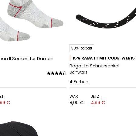
38% Rabatt
ction II Socken für Damen
15% RABATT MIT CODE: WEB15
Regatta Schnürsenkel
Schwarz
4
Farben
ZT
WAR
JETZT
,99 €
8,00 €
4,99 €