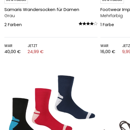
Samaris Wandersocken für Damen
Footwear Imp
Grau
Mehrfarbig
2
Farben
1
Farbe
WAR
JETZT
WAR
JET
40,00 €
24,99 €
16,00 €
9,9