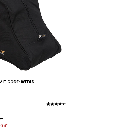
MIT CODE: WEB15
ZT
99 €