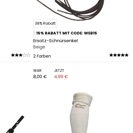
38% Rabatt
15% RABATT MIT CODE: WEB15
Ersatz-Schnürsenkel
Beige
2
Farben
WAR
JETZT
8,00 €
4,99 €