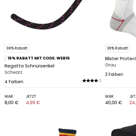
38% Rabatt
38% Rabatt
15% RABATT MIT CODE: WEB15
Blister Prote
Grau
Regatta Schnürsenkel
Schwarz
3
Farben
4
Farben
WAR
JETZT
WAR
JET
8,00 €
4,99 €
40,00 €
24