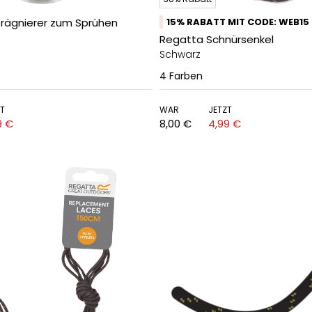
rägnierer zum Sprühen
15% RABATT MIT CODE: WEB15
Regatta Schnürsenkel
Schwarz
4
Farben
ZT
WAR
JETZT
9 €
8,00 €
4,99 €