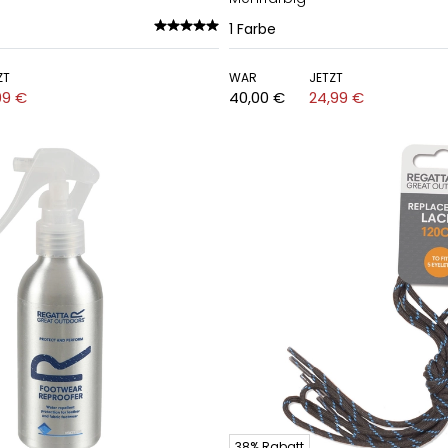
1
Farbe
ZT
WAR
JETZT
99 €
40,00 €
24,99 €
38% Rabatt