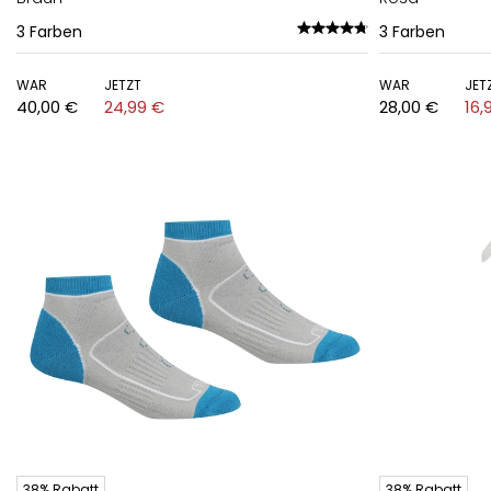
3
Farben
3
Farben
WAR
JETZT
WAR
JET
40,00 €
24,99 €
28,00 €
16,
38% Rabatt
38% Rabatt