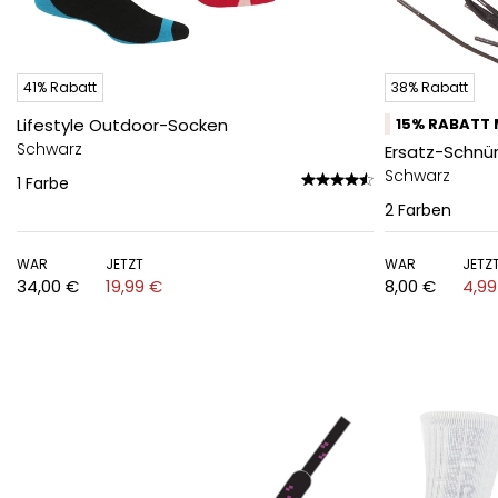
41% Rabatt
38% Rabatt
Lifestyle Outdoor-Socken
15% RABATT 
Schwarz
Ersatz-Schnü
Schwarz
1
Farbe
2
Farben
WAR
JETZT
WAR
JETZ
34,00 €
19,99 €
8,00 €
4,99