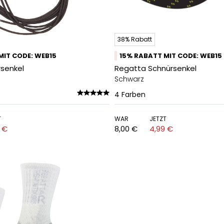
38% Rabatt
MIT CODE: WEB15
15% RABATT MIT CODE: WEB15
rsenkel
Regatta Schnürsenkel
Schwarz
4
Farben
T
WAR
JETZT
 €
8,00 €
4,99 €