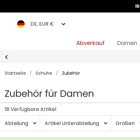
1
DE, EUR €
Abverkauf
Damen
Startseite
/
Schuhe
/
Zubehör
Zubehör für Damen
18 Verfügbare Artikel
Abteilung
Artikel Unterabteilung
Größen
expand_more
expand_more
exp