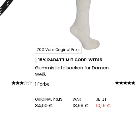
70% Vom Original Preis
15% RABATT MIT CODE: WEB15
Gummistiefelsocken für Damen
Weiß
1
Farbe
ORIGINAL PREIS
WAR
JETZT
34,00 €
13,99 €
10,19 €