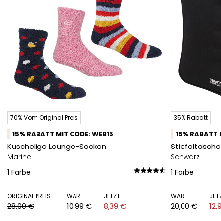
70% Vom Original Preis
35% Rabatt
15% RABATT MIT CODE: WEB15
15% RABATT 
Kuschelige Lounge-Socken
Stiefeltasche
Marine
Schwarz
1
Farbe
1
Farbe
ORIGINAL PREIS
WAR
JETZT
WAR
JET
28,00 €
10,99 €
8,39 €
20,00 €
12,