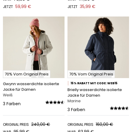
59,99 €
35,99 €
JETZT
JETZT
70% Vom Original Preis
70% Vom Original Preis
Gwynn wasserdichte isolierte
15% RABATT MIT CODE: WEB15
Jacke für Damen
Brielly wasserdichte isolierte
Weiß
Jacke für Damen
Marine
3
Farben
3
Farben
240,00 €
160,00 €
ORIGINAL PREIS
ORIGINAL PREIS
95,99 €
63,99 €
WAR
WAR