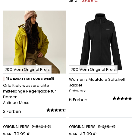
59,99 €
JETZT
70% Vom Original Preis
70% Vom Original Preis
15% RABATT MIT CODE: WEB15
Women's Moutdale Softshell
Jacket
Orla Kiely wasserdichte
Schwarz
mittellange Regenjacke für
Damen
6
Farben
Antique Moss
3
Farben
200,00 €
120,00 €
ORIGINAL PREIS
ORIGINAL PREIS
79,99 €
47,99 €
WAR
WAR