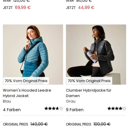
120,00 €
80,00 €
WAR
WAR
69,99 €
44,99 €
JETZT
JETZT
70% Vom Original Preis
70% Vom Original Preis
Women's Hooded Leedre
Clumber Hybridjacke für
Hybrid Jacket
Damen
Blau
Grau
4
Farben
9
Farben
140,00 €
100,00 €
ORIGINAL PREIS
ORIGINAL PREIS