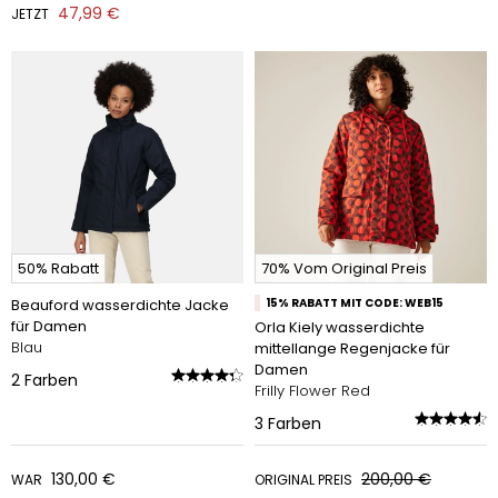
47,99 €
JETZT
50% Rabatt
70% Vom Original Preis
Beauford wasserdichte Jacke
15% RABATT MIT CODE: WEB15
für Damen
Orla Kiely wasserdichte
Blau
mittellange Regenjacke für
Damen
2
Farben
Frilly Flower Red
3
Farben
130,00 €
200,00 €
WAR
ORIGINAL PREIS