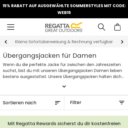
15% RABATT AUF AUSGEWÄHLTE SOMMERSTYLES MIT CODE:
WEB15
Klarna Sofortüberweisung & Rechnung verfügbar
Übergangsjacken für Damen
Wenn du die perfekte Jacke für zwischen den Jahreszeiten
suchst, bist du mit unseren Übergangsjacken Damen lieben
bestens ausgestattet. Unsere Übergangsjacken halten dich
warm und bequem bei dem Wetter, wo es zu warm für einen
expand_more
Mantel ist, aber eben doch nicht warm genug, um ohne
Jacke rauszugehen oder nur mit einer Leichten. Daher ist
eine Übergangsjacke ein absolutes Muss in jedem
Filter
Kleiderschrank, shoppe deinen neuen Favoriten jetzt ganz
einfach online.
Mit Regatta Rewards sicherst du dir kostenfreien