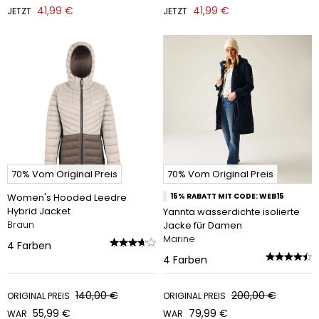
41,99 €
41,99 €
JETZT
JETZT
70% Vom Original Preis
70% Vom Original Preis
Women's Hooded Leedre
15% RABATT MIT CODE: WEB15
Hybrid Jacket
Yannta wasserdichte isolierte
Braun
Jacke für Damen
Marine
4
Farben
4
Farben
140,00 €
200,00 €
ORIGINAL PREIS
ORIGINAL PREIS
55,99 €
79,99 €
WAR
WAR