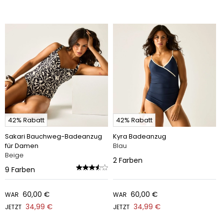
42% Rabatt
42% Rabatt
Sakari Bauchweg-Badeanzug
Kyra Badeanzug
für Damen
Blau
Beige
2
Farben
9
Farben
60,00 €
60,00 €
WAR
WAR
34,99 €
34,99 €
JETZT
JETZT