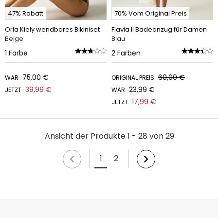
47% Rabatt
70% Vom Original Preis
Orla Kiely wendbares Bikiniset
Flavia II Badeanzug für Damen
Beige
Blau
1
Farbe
2
Farben
75,00 €
60,00 €
WAR
ORIGINAL PREIS
39,99 €
23,99 €
JETZT
WAR
17,99 €
JETZT
Ansicht der Produkte 1 - 28 von 29
1
2